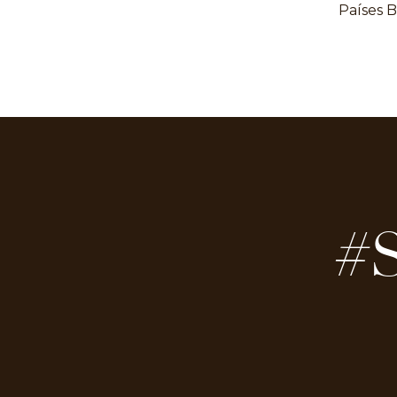
Países B
#