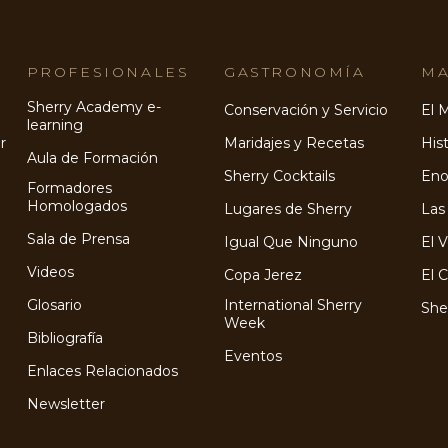
PROFESIONALES
GASTRONOMÍA
MA
Sherry Academy e-
Conservación y Servicio
El 
learning
r
Maridajes y Recetas
Hist
Aula de Formación
Sherry Cocktails
Eno
Formadores
Homologados
Lugares de Sherry
Las
Sala de Prensa
Igual Que Ninguno
El 
Videos
Copa Jerez
El 
Glosario
International Sherry
She
Week
Bibliografía
Eventos
Enlaces Relacionados
Newsletter