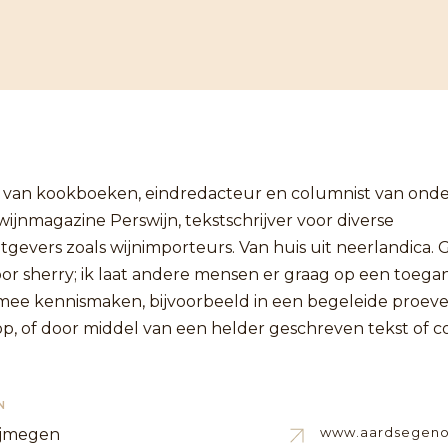
r van kookboeken, eindredacteur en columnist van ond
ijnmagazine Perswijn, tekstschrijver voor diverse
gevers zoals wijnimporteurs. Van huis uit neerlandica. 
oor sherry; ik laat andere mensen er graag op een toegan
mee kennismaken, bijvoorbeeld in een begeleide proever
p, of door middel van een helder geschreven tekst of 
N
www.aardsegeno
ijmegen