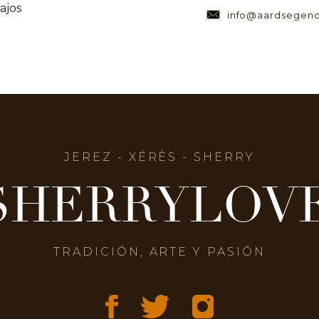
ajos
info@aardsegeno
JEREZ - XÉRÈS - SHERRY
SHERRYLOV
TRADICIÓN, ARTE Y PASIÓN