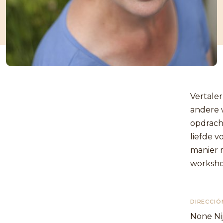
Vertale
andere w
opdracht
liefde v
manier 
worksho
DIRECCIÓ
None N