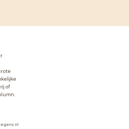
er
Grote
kelijke
ij of
column.
egens.nl