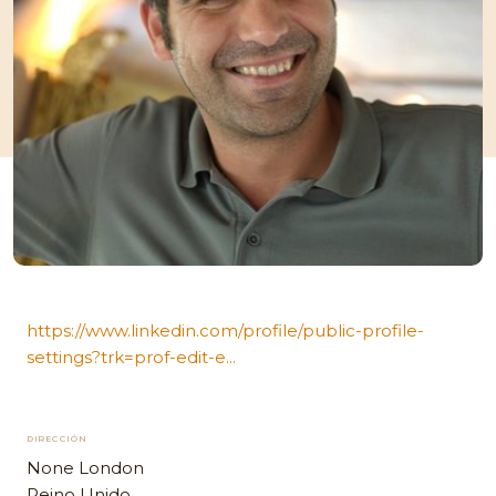
https://www.linkedin.com/profile/public-profile-
settings?trk=prof-edit-e...
DIRECCIÓN
None London
Reino Unido