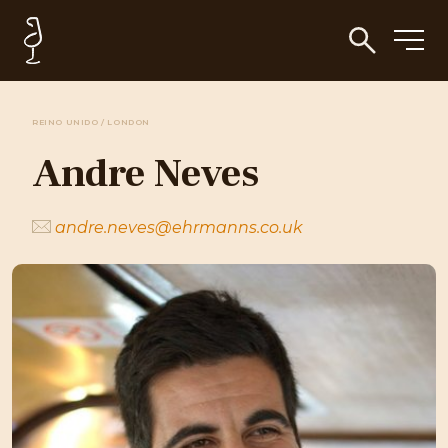
REINO UNIDO / LONDON
Andre Neves
andre.neves@ehrmanns.co.uk