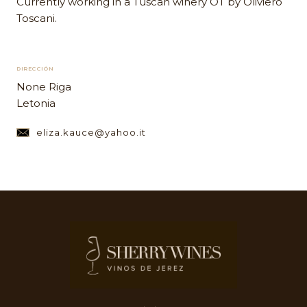
Currently working in a Tuscan winery OT by Oliviero
Toscani.
DIRECCIÓN
None Riga
Letonia
eliza.kauce@yahoo.it