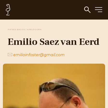
PAÍSES BAJOS / APELDOORN
Emilio Saez van Eerd
emilioinfoster@gmail.com