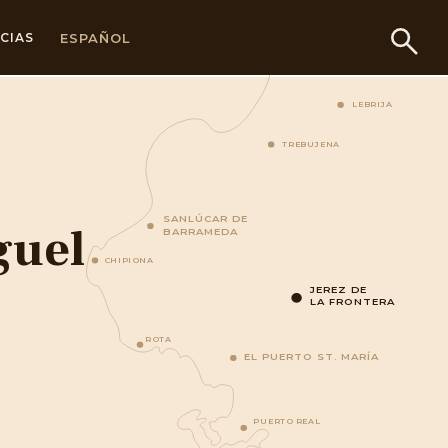
ESPAÑOL
CIAS
LEBRIJA
TREBUJENA
SANLÚCAR DE
guel
BARRAMEDA
CHIPIONA
JEREZ DE
LA FRONTERA
ROTA
EL PUERTO ST. MARÍA
PUERTO REAL