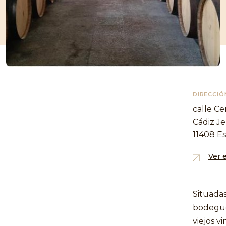
DIRECCIÓ
calle Cen
Cádiz Je
11408 E
Ver 
Situadas
bodeguer
viejos v