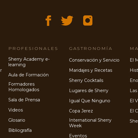
PROFESIONALES
GASTRONOMÍA
MA
Sherry Academy e-
Conservación y Servicio
El 
learning
r
Maridajes y Recetas
Hist
Aula de Formación
Sherry Cocktails
Eno
Formadores
Homologados
Lugares de Sherry
Las
Sala de Prensa
Igual Que Ninguno
El 
Videos
Copa Jerez
El 
Glosario
International Sherry
She
Week
Bibliografía
Eventos