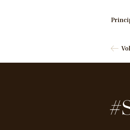
Princi
Vo
#