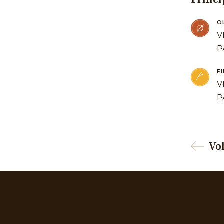
O
V
P
F
V
P
Vo