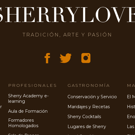
SHERRYLOV
TRADICIÓN, ARTE Y PASIÓN
PROFESIONALES
GASTRONOMÍA
MA
Sherry Academy e-
Conservación y Servicio
El 
learning
r
Maridajes y Recetas
Hist
Aula de Formación
Sherry Cocktails
Eno
Formadores
Homologados
Lugares de Sherry
Las