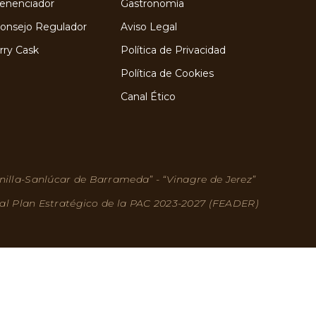
Venenciador
Gastronomía
Consejo Regulador
Aviso Legal
rry Cask
Política de Privacidad
Política de Cookies
Canal Ético
nilla-Sanlúcar de Barrameda” - “Vinagre de Jerez”
 al Plan Estratégico de la PAC 2023-2027 (FEADER)