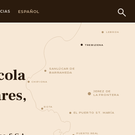
ESPAÑOL
CIAS
LEBRIJA
TREBUJENA
cola
SANLÚCAR DE
BARRAMEDA
CHIPIONA
res,
JEREZ DE
LA FRONTERA
ROTA
EL PUERTO ST. MARÍA
PUERTO REAL