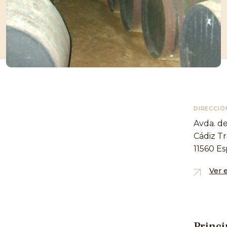
DIRECCIÓ
Avda. de
Cádiz T
11560 E
Ver 
Princi