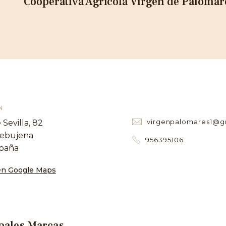
Cooperativa Agrícola Virgen de Palomare
N
virgenpalomares1@g
 Sevilla, 82
rebujena
956395106
spaña
en Google Maps
pales Marcas