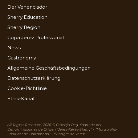
Der Venenciador
Sherry Education
Sherry Region
Copa Jerez Professional
News
Gastronomy
Allgemeine Geschäftsbedingungen
Datenschutzerklärung
Cookie-Richtlinie
Ethik-Kanal
All Rights Reserved. 2026 © Consejo Regulador de las
Denominaciones de Origen “Jerez-Xérès-Sherry” - “Manzanilla-
Sanlúcar de Barrameda” - “Vinagre de Jerez”