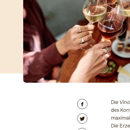
Die
Vino
des Kont
maximal
Die Erz