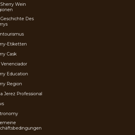
 Sherry Wein
ionen
 Geschichte Des
rrys
ntourismus
rry-Etiketten
rry Cask
 Venenciador
rry Education
rry Region
a Jerez Professional
ws
tronomy
gemeine
chäftsbedingungen