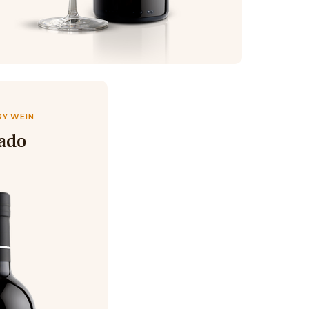
RY WEIN
tado