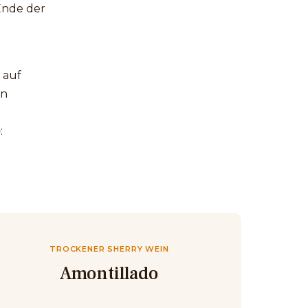
Ende der
 auf
en
o
:
TROCKENER SHERRY WEIN
Amontillado