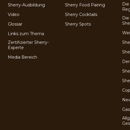
Die
Sherry-Ausbildung
Sherry Food Pairing
Reg
e
Video
Sherry Cocktails
Die
She
Glossar
Sherry Spots
Wei
Links zum Thema
Zertifizierter Sherry-
She
Experte
She
Media Bereich
Der
She
She
Cop
Ne
Gas
All
Ges