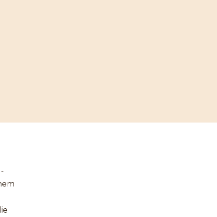
-
inem
ie