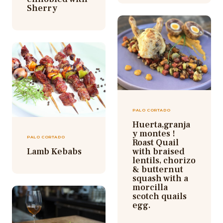
Sherry
PALO CORTADO
Huerta,granja
y montes !
PALO CORTADO
Roast Quail
Lamb Kebabs
with braised
lentils, chorizo
& butternut
squash with a
morcilla
scotch quails
egg.