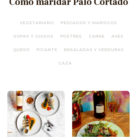
Cómo maridar Palo Cortado
VEGETARIANO
PESCADOS Y MARISCOS
SOPAS Y GUISOS
POSTRES
CARNE
AVES
QUESO
PICANTE
ENSALADAS Y VERDURAS
CAZA