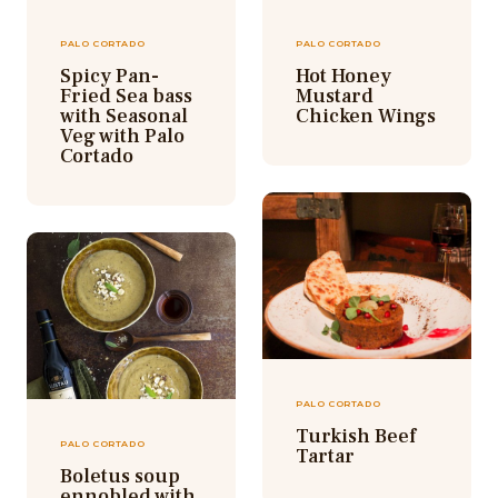
PALO CORTADO
PALO CORTADO
Spicy Pan-
Hot Honey
Fried Sea bass
Mustard
with Seasonal
Chicken Wings
Veg with Palo
Cortado
PALO CORTADO
Turkish Beef
PALO CORTADO
Tartar
Boletus soup
ennobled with