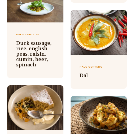
PALO CORTADO
Duck sausage,
rice, english
peas, raisin,
cumin, beer,
spinach
PALO CORTADO
Dal