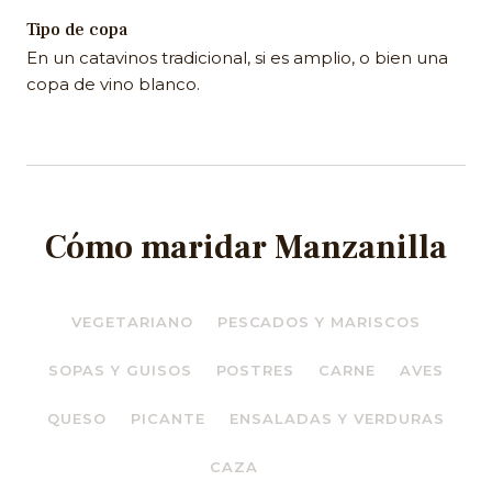
Tipo de copa
En un catavinos tradicional, si es amplio, o bien una
copa de vino blanco.
Cómo maridar Manzanilla
VEGETARIANO
PESCADOS Y MARISCOS
SOPAS Y GUISOS
POSTRES
CARNE
AVES
QUESO
PICANTE
ENSALADAS Y VERDURAS
CAZA