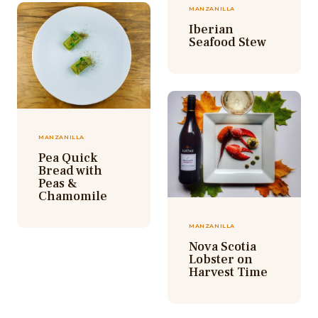
MANZANILLA
Iberian
Seafood Stew
MANZANILLA
Pea Quick
Bread with
Peas &
Chamomile
MANZANILLA
Nova Scotia
Lobster on
Harvest Time