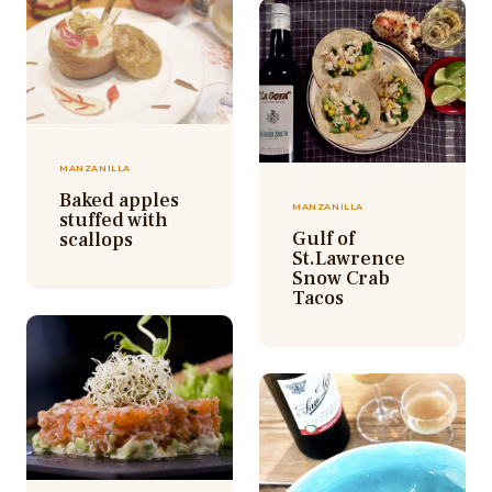
MANZANILLA
Baked apples
MANZANILLA
stuffed with
Gulf of
scallops
St.Lawrence
Snow Crab
Tacos