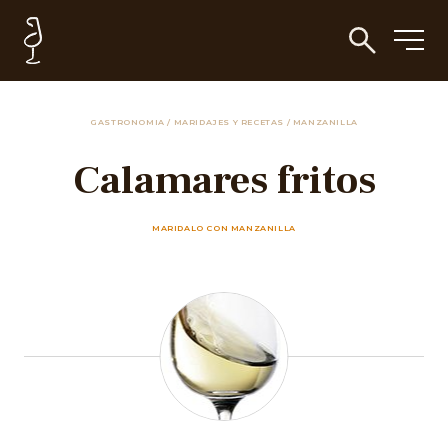
GASTRONOMIA
/
MARIDAJES Y RECETAS
/
MANZANILLA
Calamares fritos
MARIDALO CON MANZANILLA