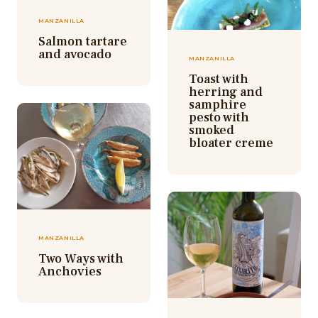
MANZANILLA
Salmon tartare
and avocado
MANZANILLA
Toast with
herring and
samphire
pesto with
smoked
bloater creme
MANZANILLA
Two Ways with
Anchovies