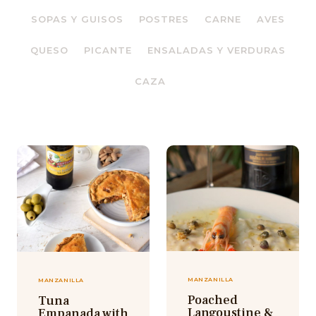
SOPAS Y GUISOS
POSTRES
CARNE
AVES
QUESO
PICANTE
ENSALADAS Y VERDURAS
CAZA
MANZANILLA
MANZANILLA
Poached
Tuna
Langoustine &
Empanada with