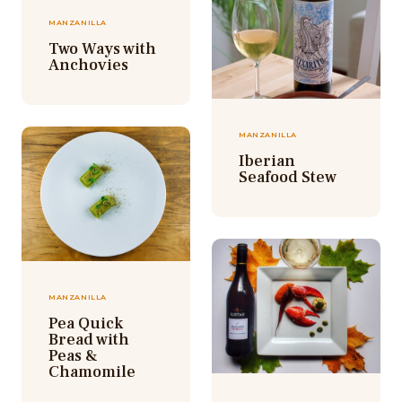
MANZANILLA
Two Ways with
Anchovies
MANZANILLA
Iberian
Seafood Stew
MANZANILLA
Pea Quick
Bread with
Peas &
Chamomile