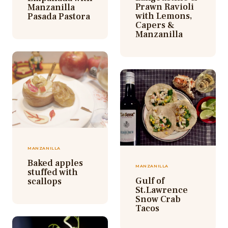
Prawn Ravioli
Manzanilla
with Lemons,
Pasada Pastora
Capers &
Manzanilla
MANZANILLA
Baked apples
MANZANILLA
stuffed with
Gulf of
scallops
St.Lawrence
Snow Crab
Tacos