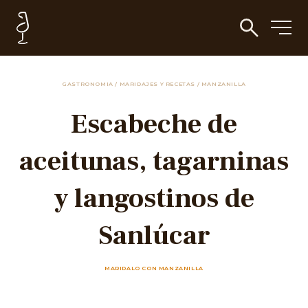
GASTRONOMIA
/
MARIDAJES Y RECETAS
/
MANZANILLA
Escabeche de
aceitunas, tagarninas
y langostinos de
Sanlúcar
MARIDALO CON MANZANILLA