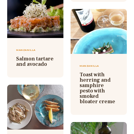
MANZANILLA
Salmon tartare
and avocado
MANZANILLA
Toast with
herring and
samphire
pesto with
smoked
bloater creme