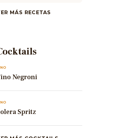
VER MÁS RECETAS
Cocktails
INO
Fino Negroni
INO
olera Spritz