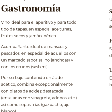
Gastronomía
U
Vino ideal para el aperitivo y para todo
s
tipo de tapas, en especial aceitunas,
frutos secos y jamón ibérico.
P
Acompañante ideal de mariscos y
S
pescados, en especial de aquellos con
d
un marcado sabor salino (anchoas) y
con los crudos (sashimi).
T
Por su bajo contenido en ácido
E
acético, combina excepcionalmente
b
con platos de acidez destacada
(ensaladas con vinagreta, adobos, etc.)
así como sopas frías (gazpacho, ajo
blanco).