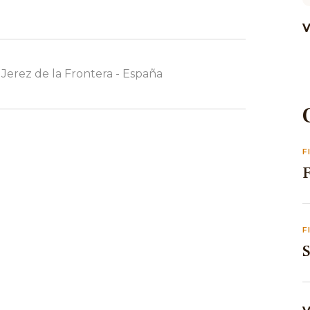
 Jerez de la Frontera - España
F
F
S