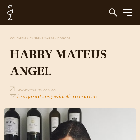
COLOMBIA / CUNDINAMARCA / BOGOTÁ
HARRY MATEUS
ANGEL
WWW.VINALIUM.COM.CO
harrymateus@vinalium.com.co