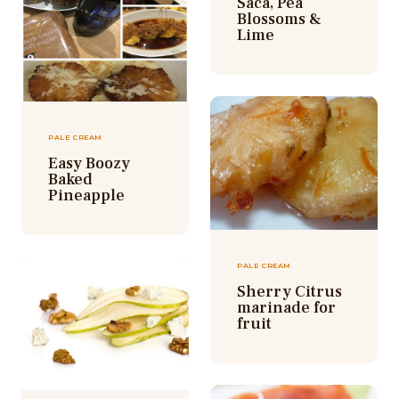
Saca, Pea
Blossoms &
Lime
PALE CREAM
Easy Boozy
Baked
Pineapple
PALE CREAM
Sherry Citrus
marinade for
fruit