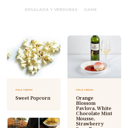
ENSALADA Y VERDURAS
GAME
PALE CREAM
PALE CREAM
Sweet Popcorn
Orange
Blossom
Pavlova, White
Chocolate Mint
Mousse,
Strawberry