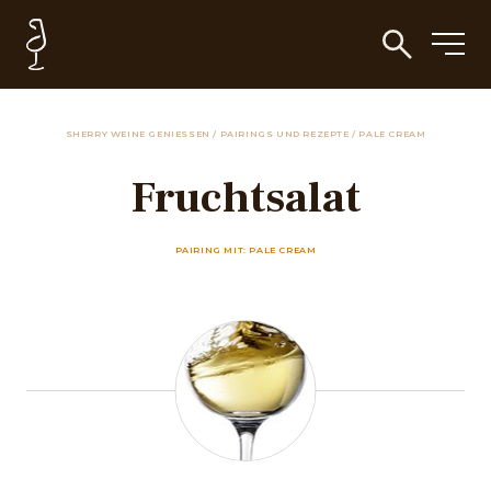
SHERRY WEINE GENIESSEN
/
PAIRINGS UND REZEPTE
/
PALE CREAM
Fruchtsalat
PAIRING MIT: PALE CREAM