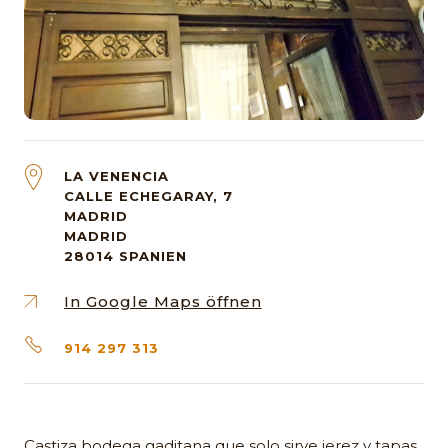
LA VENENCIA
CALLE ECHEGARAY, 7
MADRID
MADRID
28014
SPANIEN
In Google Maps öffnen
914 297 313
Castiza bodega gaditana que solo sirve jerez y tapas