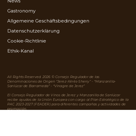
News
Gastronomy
Allgemeine Geschäftsbedingungen
Datenschutzerklärung
Cookie-Richtlinie
Ethik-Kanal
All Rights Reserved. 2026 © Consejo Regulador de las
Denominaciones de Origen “Jerez-Xérès-Sherry” - “Manzanilla-
Sanlúcar de Barrameda” - “Vinagre de Jerez”
El Consejo Regulador de Vinos de Jerez y Manzanilla de Sanlúcar
recibe ayudas de la Unión Europea con cargo al Plan Estratégico de la
PAC 2023-2027 (FEADER) para diferentes campañas y actividades de
promoción.