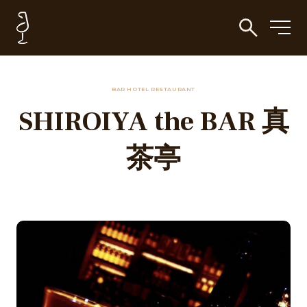
BAR HOTEL RESTAURANT
SHIROIYA the BAR 真
茶亭