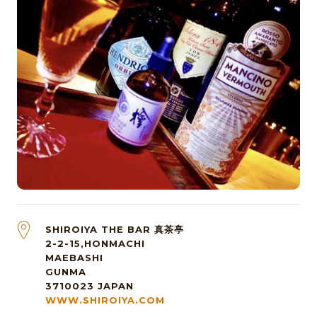
SHIROIYA THE BAR 真茶亭
2-2-15,HONMACHI
MAEBASHI
GUNMA
3710023
JAPAN
WWW.SHIROIYA.COM