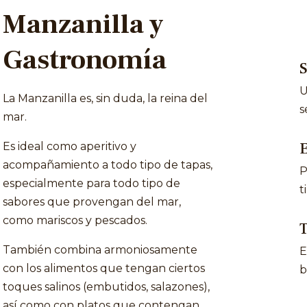
Manzanilla y
Gastronomía
U
La Manzanilla es, sin duda, la reina del
s
mar.
E
Es ideal como aperitivo y
acompañamiento a todo tipo de tapas,
P
especialmente para todo tipo de
t
sabores que provengan del mar,
como mariscos y pescados.
T
También combina armoniosamente
E
con los alimentos que tengan ciertos
b
toques salinos (embutidos, salazones),
así como con platos que contengan