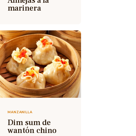
Almejas a la
marinera
MANZANILLA
Dim sum de
wantón chino