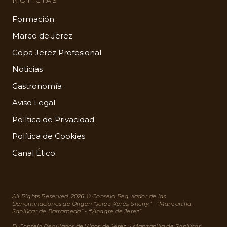
Formación
Marco de Jerez
Copa Jerez Profesional
Noticias
Gastronomía
Aviso Legal
Política de Privacidad
Política de Cookies
Canal Ético
All Rights Reserved. 2026 © Consejo Regulador de las
Denominaciones de Origen “Jerez-Xérès-Sherry” - “Manzanilla-
Sanlúcar de Barrameda” - “Vinagre de Jerez”
El Consejo Regulador de Vinos de Jerez y Manzanilla de Sanlúcar