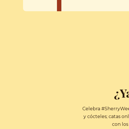
¿Y
Celebra #SherryWeek 
y cócteles; catas on
con lo