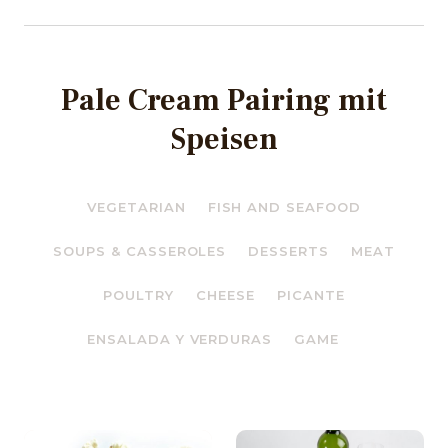
Pale Cream Pairing mit
Speisen
VEGETARIAN
FISH AND SEAFOOD
SOUPS & CASSEROLES
DESSERTS
MEAT
POULTRY
CHEESE
PICANTE
ENSALADA Y VERDURAS
GAME