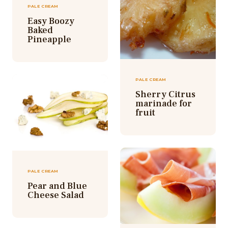
PALE CREAM
Easy Boozy
Baked
Pineapple
PALE CREAM
Sherry Citrus
marinade for
fruit
PALE CREAM
Pear and Blue
Cheese Salad