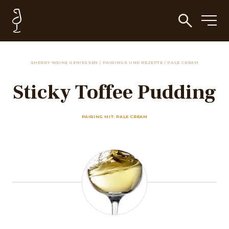
SHERRY WEINE GENIESSEN
/
PAIRINGS UND REZEPTE
/
PALE CREAM
Sticky Toffee Pudding
PAIRING MIT: PALE CREAM