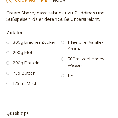
COOKING TIME:
1 HOUR
Cream Sherry passt sehr gut zu Puddings und
Süßspeisen, da er deren Süße unterstreicht.
Zutaten
300g brauner Zucker
1 Teelöffel Vanille-
Aroma
200g Mehl
500ml kochendes
200g Datteln
Wasser
75g Butter
1 Ei
125 ml Milch
Quick tips