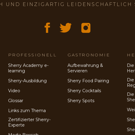
H UND EINZIGARTIG LEIDENSCHAFTLICH
PROFESSIONELL
GASTRONOMIE
HE
Sherry Academy e-
Aufbewahrung &
Die
learning
Servieren
Her
Die
Sherry-Ausbildung
Sherry Food Pairing
Reg
e
Video
Sherry Cocktails
Die
She
Glossar
Sherry Spots
Wei
Links zum Thema
Zertifizierter Sherry-
She
Experte
She
Media Bereich