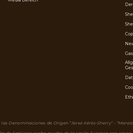
Der
She
She
Cop
Ne
Gas
All
Ges
Dat
Coo
Eth
 las Denominaciones de Origen “Jerez-Xérès-Sherry” - “Manza
lla de Sanlúcar recibe ayudas de la Unión Europea con cargo