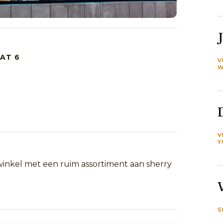
AT 6
V
W
V
Y
winkel met een ruim assortiment aan sherry
S