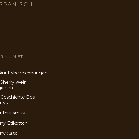
 SPANISCH
RKUNFT
kunftsbezeichnungen
 Sherry Wein
ionen
 Geschichte Des
rrys
ntourismus
rry-Etiketten
rry Cask