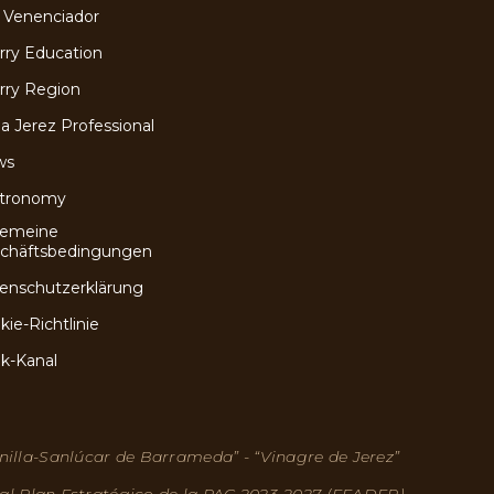
 Venenciador
rry Education
rry Region
a Jerez Professional
ws
tronomy
gemeine
chäftsbedingungen
enschutzerklärung
kie-Richtlinie
ik-Kanal
nilla-Sanlúcar de Barrameda” - “Vinagre de Jerez”
 al Plan Estratégico de la PAC 2023-2027 (FEADER)