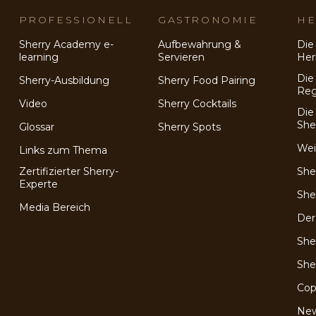
PROFESSIONELL
GASTRONOMIE
HE
Sherry Academy e-
Aufbewahrung &
Die
learning
Servieren
Her
Die
Sherry-Ausbildung
Sherry Food Pairing
Reg
e
Video
Sherry Cocktails
Die
She
Glossar
Sherry Spots
Wei
Links zum Thema
Zertifizierter Sherry-
She
Experte
She
Media Bereich
Der
She
She
Cop
Ne