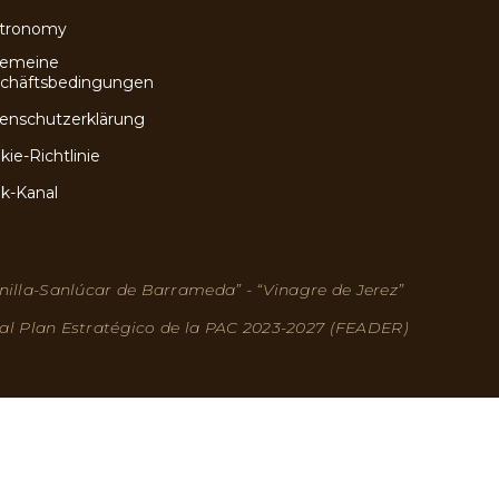
tronomy
gemeine
chäftsbedingungen
enschutzerklärung
kie-Richtlinie
ik-Kanal
nilla-Sanlúcar de Barrameda” - “Vinagre de Jerez”
 al Plan Estratégico de la PAC 2023-2027 (FEADER)