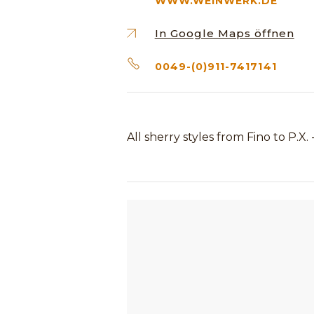
WWW.WEINWERK.DE
In Google Maps öffnen
0049-(0)911-7417141
All sherry styles from Fino to P.X