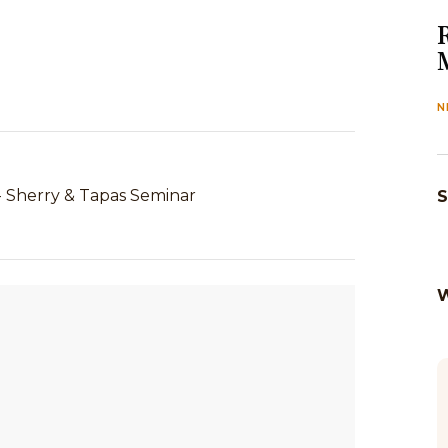
N
. - Sherry & Tapas Seminar
S