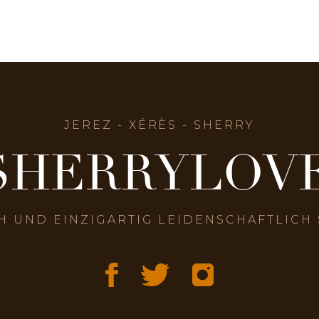
JEREZ - XÉRÈS - SHERRY
SHERRYLOV
H UND EINZIGARTIG LEIDENSCHAFTLICH