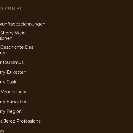
RKUNFT
kunftsbezeichnungen
 Sherry Wein
ionen
 Geschichte Des
rrys
ntourismus
rry-Etiketten
rry Cask
 Venenciador
rry Education
rry Region
a Jerez Professional
ws