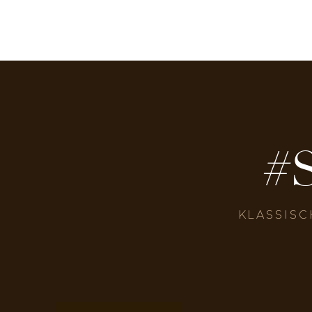
#
KLASSISC