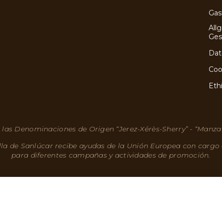
Gas
All
Ges
Dat
Coo
Eth
 las Denominaciones de Origen “Jerez-Xérès-Sherry” - “Manza
lla de Sanlúcar recibe ayudas de la Unión Europea con cargo
para diferentes campañas y actividades de promoción.