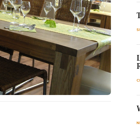
S
C
N