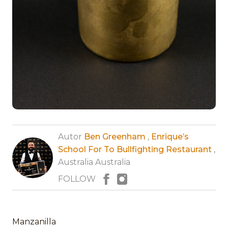
Autor
Ben Greenham
,
Enrique’s
School For To Bullfighting Restaurant
,
Australia Australia
FOLLOW
Manzanilla