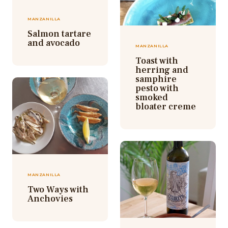
MANZANILLA
Salmon tartare
and avocado
MANZANILLA
Toast with
herring and
samphire
pesto with
smoked
bloater creme
MANZANILLA
Two Ways with
Anchovies