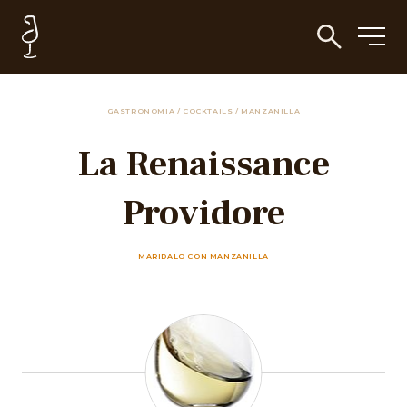
GASTRONOMIA
/
COCKTAILS
/
MANZANILLA
La Renaissance
Providore
MARIDALO CON MANZANILLA