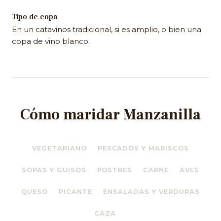
Tipo de copa
En un catavinos tradicional, si es amplio, o bien una
copa de vino blanco.
Cómo maridar Manzanilla
VEGETARIANO
PESCADOS Y MARISCOS
SOPAS Y GUISOS
POSTRES
CARNE
AVES
QUESO
PICANTE
ENSALADAS Y VERDURAS
CAZA