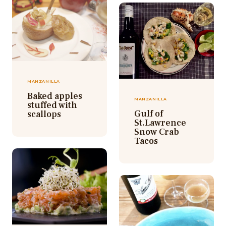
MANZANILLA
Baked apples
MANZANILLA
stuffed with
Gulf of
scallops
St.Lawrence
Snow Crab
Tacos