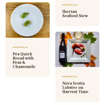
MANZANILLA
Iberian
Seafood Stew
MANZANILLA
Pea Quick
Bread with
Peas &
Chamomile
MANZANILLA
Nova Scotia
Lobster on
Harvest Time