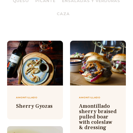
QUESO
PICANTE
ENSALADAS Y VERDURAS
CAZA
AMONTILLADO
AMONTILLADO
Sherry Gyozas
Amontillado
sherry braised
pulled boar
with coleslaw
& dressing