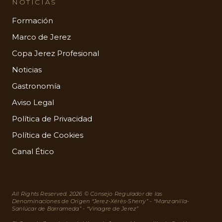
NOTICIAS
Formación
Marco de Jerez
Copa Jerez Profesional
Noticias
Gastronomía
Aviso Legal
Política de Privacidad
Política de Cookies
Canal Ético
All Rights Reserved. 2026 © Consejo Regulador de las
Denominaciones de Origen “Jerez-Xérès-Sherry” - “Manzanilla-
Sanlúcar de Barrameda” - “Vinagre de Jerez”