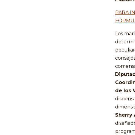
PARA I
FORMUL
Los mar
determin
peculia
consejos
comensal
Diputac
Coordin
de los 
dispensa
dimensió
Sherry
diseñado
programa