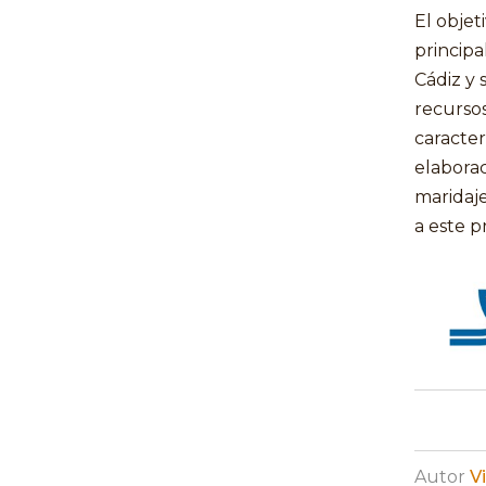
El objet
principa
Cádiz y 
recursos 
caracter
elaborac
maridaje
a este p
Autor
V