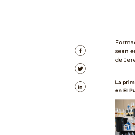
Formac
sean e
de Jer
La prim
en El P