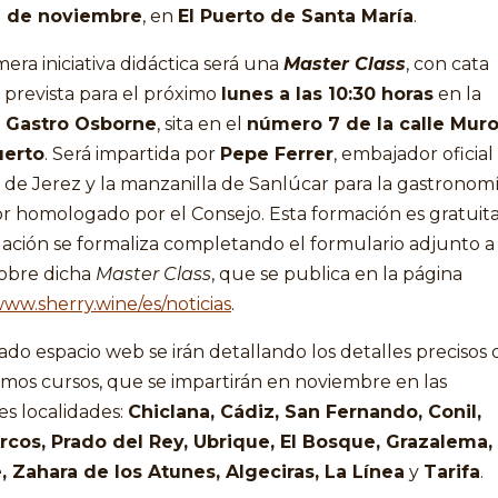
6 de noviembre
, en
El Puerto de Santa María
.
mera iniciativa didáctica será una
Master Class
, con cata
, prevista para el próximo
lunes a las 10:30 horas
en la
 Gastro Osborne
, sita en el
número 7 de la calle Mur
uerto
. Será impartida por
Pepe Ferrer
, embajador oficial
s de Jerez y la manzanilla de Sanlúcar para la gastronom
 homologado por el Consejo. Esta formación es gratuita
ación se formaliza completando el formulario adjunto a 
obre dicha
Master Class
, que se publica en la página
www.sherry.wine/es/noticias
.
tado espacio web se irán detallando los detalles precisos 
imos cursos, que se impartirán en noviembre en las
es localidades:
Chiclana, Cádiz, San Fernando, Conil,
Arcos, Prado del Rey, Ubrique, El Bosque, Grazalema,
, Zahara de los Atunes, Algeciras, La Línea
y
Tarifa
.