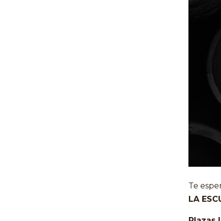
Te espe
LA ESC
Plazas 