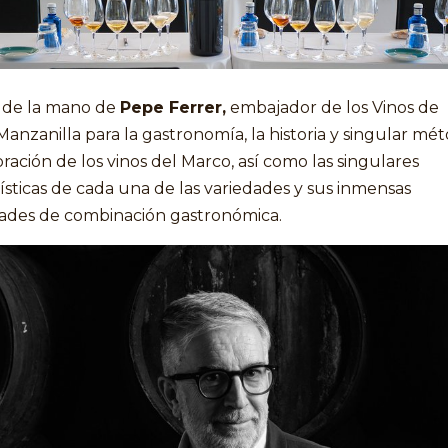
 de la mano de
Pepe Ferrer,
embajador de los Vinos de
Manzanilla para la gastronomía, la historia y singular mé
ración de los vinos del Marco, así como las singulares
ísticas de cada una de las variedades y sus inmensas
idades de combinación gastronómica.