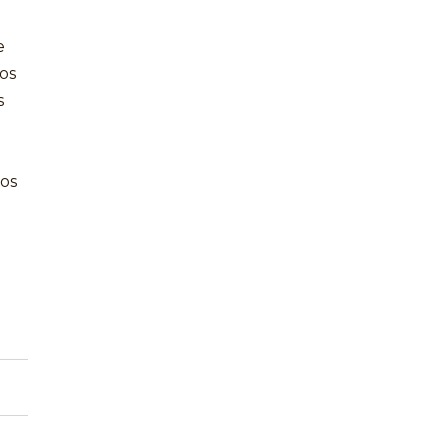
e
os
s
dos