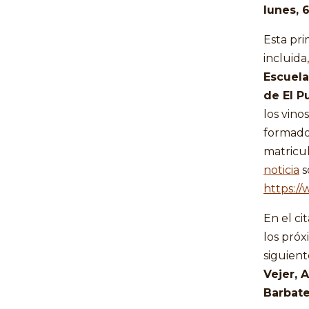
lunes, 
Esta pri
incluida
Escuela
de El P
los vino
formador
matricul
noticia
s
https://
En el ci
los próx
siguient
Vejer, 
Barbate