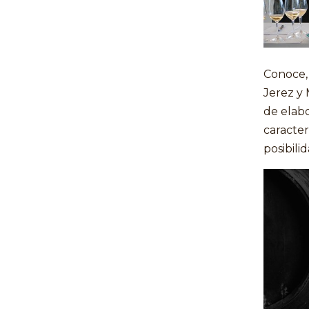
Conoce,
Jerez y 
de elabo
caracter
posibil