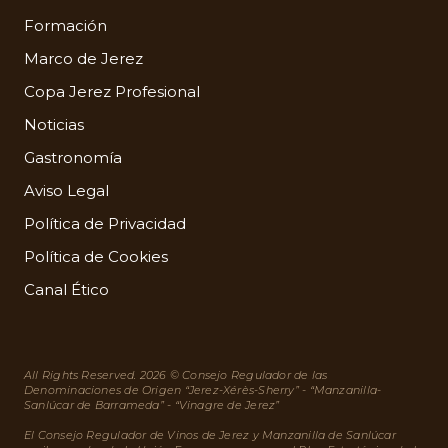
Formación
Marco de Jerez
Copa Jerez Profesional
Noticias
Gastronomía
Aviso Legal
Política de Privacidad
Política de Cookies
Canal Ético
All Rights Reserved. 2026 © Consejo Regulador de las
Denominaciones de Origen “Jerez-Xérès-Sherry” - “Manzanilla-
Sanlúcar de Barrameda” - “Vinagre de Jerez”
El Consejo Regulador de Vinos de Jerez y Manzanilla de Sanlúcar