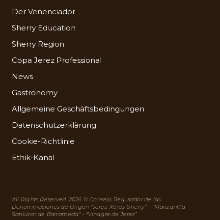
Der Venenciador
Sherry Education
Sherry Region
Copa Jerez Professional
News
Gastronomy
Allgemeine Geschäftsbedingungen
Datenschutzerklärung
Cookie-Richtlinie
Ethik-Kanal
All Rights Reserved. 2026 © Consejo Regulador de las
Denominaciones de Origen “Jerez-Xérès-Sherry” - “Manzanilla-
Sanlúcar de Barrameda” - “Vinagre de Jerez”