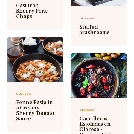
Cast Iron
Sherry Pork
Chops
OLOROSO
Stuffed
Mushrooms
OLOROSO
Penne Pasta in
a Creamy
OLOROSO
Sherry Tomato
Sauce
Carrilleras
Estofadas en
Oloroso -