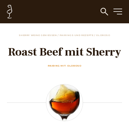
SHERRY WEINE GENIESSEN
/
PAIRINGS UND REZEPTE
/
OLOROSO
Roast Beef mit Sherry
PAIRING MIT: OLOROSO