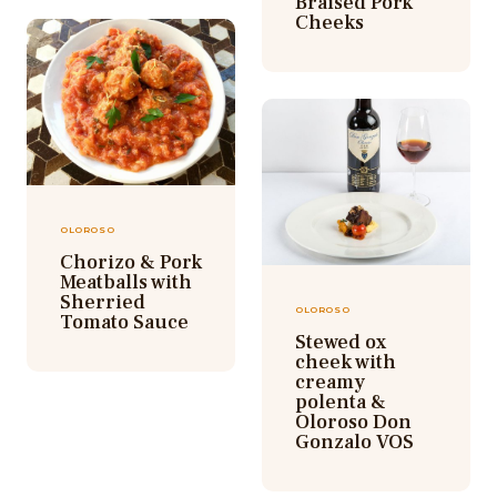
Braised Pork
Cheeks
OLOROSO
Chorizo & Pork
Meatballs with
Sherried
OLOROSO
Tomato Sauce
Stewed ox
cheek with
creamy
polenta &
Oloroso Don
Gonzalo VOS