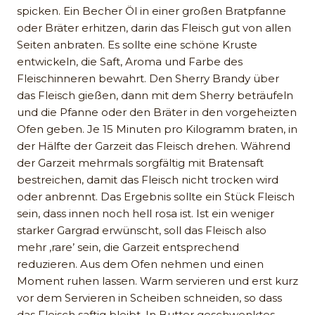
spicken. Ein Becher Öl in einer großen Bratpfanne
oder Bräter erhitzen, darin das Fleisch gut von allen
Seiten anbraten. Es sollte eine schöne Kruste
entwickeln, die Saft, Aroma und Farbe des
Fleischinneren bewahrt. Den Sherry Brandy über
das Fleisch gießen, dann mit dem Sherry beträufeln
und die Pfanne oder den Bräter in den vorgeheizten
Ofen geben. Je 15 Minuten pro Kilogramm braten, in
der Hälfte der Garzeit das Fleisch drehen. Während
der Garzeit mehrmals sorgfältig mit Bratensaft
bestreichen, damit das Fleisch nicht trocken wird
oder anbrennt. Das Ergebnis sollte ein Stück Fleisch
sein, dass innen noch hell rosa ist. Ist ein weniger
starker Gargrad erwünscht, soll das Fleisch also
mehr ‚rare’ sein, die Garzeit entsprechend
reduzieren. Aus dem Ofen nehmen und einen
Moment ruhen lassen. Warm servieren und erst kurz
vor dem Servieren in Scheiben schneiden, so dass
das Fleisch saftig bleibt. In Butter geschwenktes,