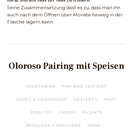
Seine Zusammensetzung lässt es zu, dass man ihn
auch nach dem Öffnen über Monate hinweg in der
Flasche lagern kann.
Oloroso Pairing mit Speisen
VEGETARIAN
FISH AND SEAFOOD
SOUPS & CASSEROLES
DESSERTS
MEAT
POULTRY
CHEESE
PICANTE
ENSALADA Y VERDURAS
GAME