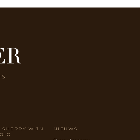
ER
NS
 SHERRY WIJN
NIEUWS
GIO