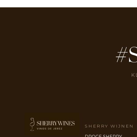
#
K
SHERRY WIJNEN
DROGE SHERRY