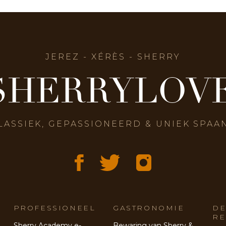
JEREZ - XÉRÈS - SHERRY
SHERRYLOV
LASSIEK, GEPASSIONEERD & UNIEK SPAA
PROFESSIONEEL
GASTRONOMIE
DE
RE
Sherry Academy e-
Bewaring van Sherry &