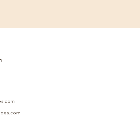
n
es.com
apes.com