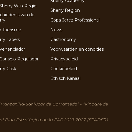
Sherry Academy
Sherry Wijn Regio
Sherry Region
chiedenis van de
rry
Copa Jerez Professional
n Toerisme
News
rry Labels
Gastronomy
Venenciador
Voorwaarden en condities
Consejo Regulador
Privacybeleid
rry Cask
Cookiebeleid
Ethisch Kanaal
 “Manzanilla-Sanlúcar de Barrameda” - “Vinagre de
 al Plan Estratégico de la PAC 2023-2027 (FEADER)