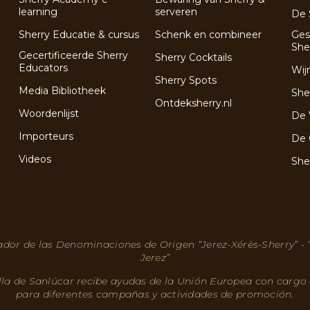
learning
serveren
De 
Sherry Educatie & cursus
Schenk en combineer
Ges
She
Gecertificeerde Sherry
Sherry Cocktails
Educators
Wij
Sherry Spots
Media Bibliotheek
She
Ontdeksherry.nl
Woordenlijst
De 
Importeurs
De 
Videos
She
dor de las Denominaciones de Origen “Jerez-Xérès-Sherry” -
Jerez”
lla de Sanlúcar recibe ayudas de la Unión Europea con cargo
para diferentes campañas y actividades de promoción.