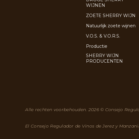
WIJNEN
ZOETE SHERRY WIJN
Natuurlijk zoete wijnen
V.O.S. & V.O.R.S.
Productie
SHERRY WIJN
PRODUCENTEN
Alle rechten voorbehouden. 2026 © Consejo Regula
El Consejo Regulador de Vinos de Jerez y Manzani