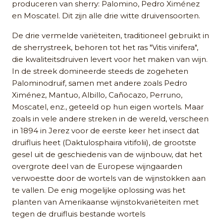
produceren van sherry: Palomino, Pedro Ximénez
en Moscatel. Dit zijn alle drie witte druivensoorten.
De drie vermelde variëteiten, traditioneel gebruikt in
de sherrystreek, behoren tot het ras "Vitis vinifera",
die kwaliteitsdruiven levert voor het maken van wijn.
In de streek domineerde steeds de zogeheten
Palominodruif, samen met andere zoals Pedro
Ximénez, Mantuo, Albillo, Cañocazo, Perruno,
Moscatel, enz., geteeld op hun eigen wortels. Maar
zoals in vele andere streken in de wereld, verscheen
in 1894 in Jerez voor de eerste keer het insect dat
druifluis heet (Daktulosphaira vitifolii), de grootste
gesel uit de geschiedenis van de wijnbouw, dat het
overgrote deel van de Europese wijngaarden
verwoestte door de wortels van de wijnstokken aan
te vallen. De enig mogelijke oplossing was het
planten van Amerikaanse wijnstokvariëteiten met
tegen de druifluis bestande wortels