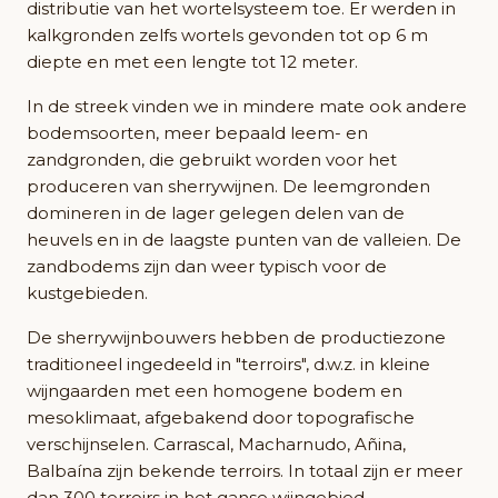
distributie van het wortelsysteem toe. Er werden in
kalkgronden zelfs wortels gevonden tot op 6 m
diepte en met een lengte tot 12 meter.
In de streek vinden we in mindere mate ook andere
bodemsoorten, meer bepaald leem- en
zandgronden, die gebruikt worden voor het
produceren van sherrywijnen. De leemgronden
domineren in de lager gelegen delen van de
heuvels en in de laagste punten van de valleien. De
zandbodems zijn dan weer typisch voor de
kustgebieden.
De sherrywijnbouwers hebben de productiezone
traditioneel ingedeeld in "terroirs", d.w.z. in kleine
wijngaarden met een homogene bodem en
mesoklimaat, afgebakend door topografische
verschijnselen. Carrascal, Macharnudo, Añina,
Balbaína zijn bekende terroirs. In totaal zijn er meer
dan 300 terroirs in het ganse wijngebied.