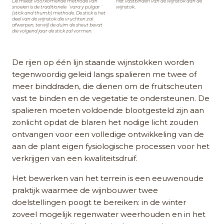
De meest voorkomende methode van
Het vastbinden van de wijnstok aan de
snoeien is de traditionele ´vara y pulgar´
wijnstok .
(stick and thumb) methode. De stick is het
deel van de wijnstok die vruchten zal
afwerpen, terwijl de duim de sheut bevat
die volgend jaar de stick zal vormen.
De rijen op één lijn staande wijnstokken worden
tegenwoordig geleid langs spalieren me twee of
meer binddraden, die dienen om de fruitscheuten
vast te binden en de vegetatie te ondersteunen. De
spalieren moeten voldoende blootgesteld zijn aan
zonlicht opdat de blaren het nodige licht zouden
ontvangen voor een volledige ontwikkeling van de
aan de plant eigen fysiologische processen voor het
verkrijgen van een kwaliteitsdruif.
Het bewerken van het terrein is een eeuwenoude
praktijk waarmee de wijnbouwer twee
doelstellingen poogt te bereiken: in de winter
zoveel mogelijk regenwater weerhouden en in het