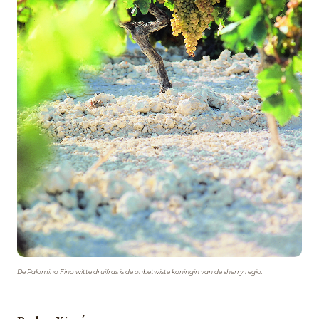
De Palomino Fino witte druifras is de onbetwiste koningin van de sherry regio.