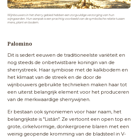
Wijnbouwers in het sherry gebied hebben een zorgvuldige verzorging van hun
wijngaarden. Hun aanpak is een prachtig voorbeeld van de symbolische relatie tussen
mens, plant en bodem.
Palomino
Dit is sedert eeuwen de traditioneelste variëteit en
nog steeds de onbetwistbare koningin van de
sherrystreek. Haar symbiose met de kalkbodem en
het klimaat van de streek en de door de
wijnbouwers gebruikte technieken maken haar tot
een uiterst belangrijk element voor het produceren
van de merkwaardige sherrywijnen.
Er bestaan ook synoniemen voor haar naam, het
belangrijkste is "Listán". Ze vertoont een open top en
grote, cirkelvormige, donkergroene blaren met een
weinig geopende kromming van de bladsteel in V-