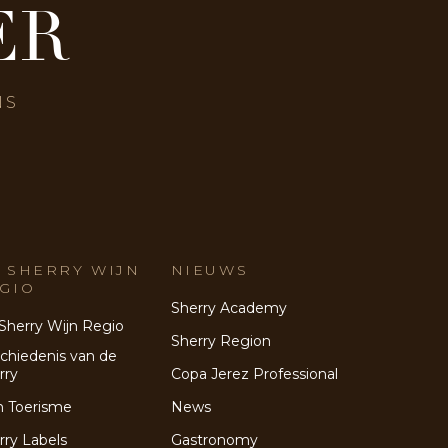
ER
NS
 SHERRY WIJN
NIEUWS
GIO
Sherry Academy
Sherry Wijn Regio
Sherry Region
chiedenis van de
rry
Copa Jerez Professional
n Toerisme
News
rry Labels
Gastronomy