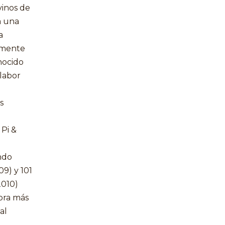
vinos de
a una
a
lmente
onocido
labor
s
Pi &
ndo
09) y 101
2010)
obra más
al