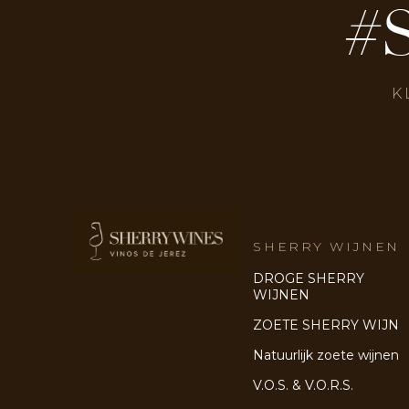
#
K
SHERRY WIJNEN
DROGE SHERRY
WIJNEN
ZOETE SHERRY WIJN
Natuurlijk zoete wijnen
V.O.S. & V.O.R.S.