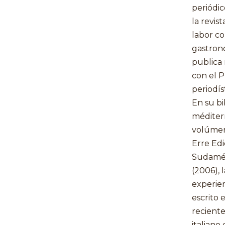
periódic
la revis
labor c
gastron
publica 
con el 
periodíst
En su bi
méditer
volúmen
Erre Edi
Sudamér
(2006), 
experie
escrito 
reciente
italiano