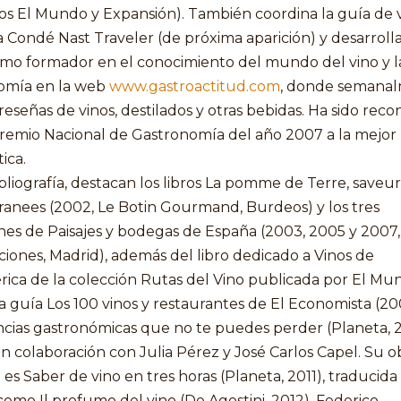
os El Mundo y Expansión). También coordina la guía de 
ta Condé Nast Traveler (de próxima aparición) y desarroll
omo formador en el conocimiento del mundo del vino y l
omía en la web
www.gastroactitud.com
, donde semana
reseñas de vinos, destilados y otras bebidas. Ha sido rec
Premio Nacional de Gastronomía del año 2007 a la mejor 
ica.
bliografía, destacan los libros La pomme de Terre, saveur
ranees (2002, Le Botin Gourmand, Burdeos) y los tres
es de Paisajes y bodegas de España (2003, 2005 y 2007, 
ciones, Madrid), además del libro dedicado a Vinos de
ica de la colección Rutas del Vino publicada por El Mu
la guía Los 100 vinos y restaurantes de El Economista (20
ncias gastronómicas que no te puedes perder (Planeta, 
en colaboración con Julia Pérez y José Carlos Capel. Su 
 es Saber de vino en tres horas (Planeta, 2011), traducida 
 como Il profumo del vino (De Agostini, 2012). Federico