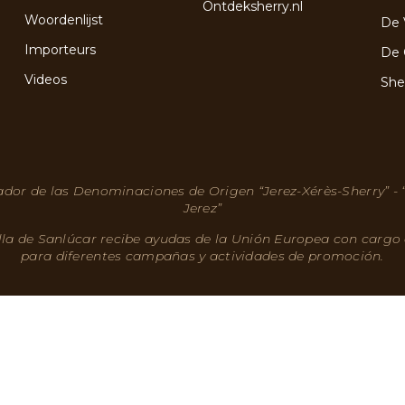
Ontdeksherry.nl
Woordenlijst
De 
Importeurs
De 
Videos
She
dor de las Denominaciones de Origen “Jerez-Xérès-Sherry” -
Jerez”
lla de Sanlúcar recibe ayudas de la Unión Europea con cargo
para diferentes campañas y actividades de promoción.