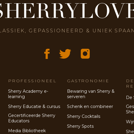
SHERRYLOV
LASSIEK, GEPASSIONEERD & UNIEK SPAA
PROFESSIONEEL
GASTRONOMIE
DE
RE
Sherry Academy e-
Bewaring van Sherry &
learning
serveren
De 
Sherry Educatie & cursus
Schenk en combineer
Ges
She
Gecertificeerde Sherry
Sherry Cocktails
Educators
Wij
Sherry Spots
Media Bibliotheek
She