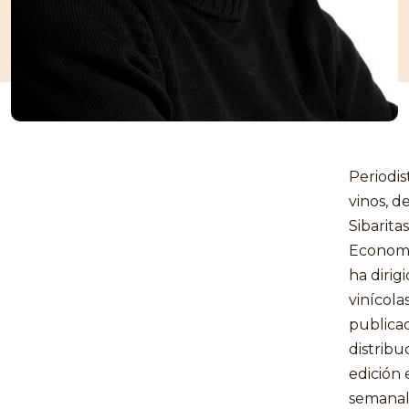
Periodis
vinos, d
Sibarita
Economis
ha dirig
vinícola
publicac
distribu
edición 
semanal