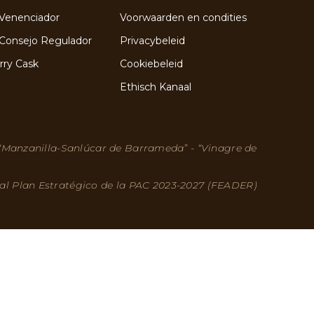
Venenciador
Voorwaarden en condities
Consejo Regulador
Privacybeleid
rry Cask
Cookiebeleid
Ethisch Kanaal
 “Manzanilla-Sanlúcar de Barrameda” - “Vinagre de
 al Plan Estratégico de la PAC 2023-2027 (FEADER)