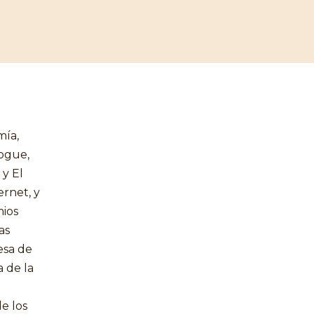
mía,
Vogue,
 y El
rnet, y
mios
as
esa de
a de la
e los