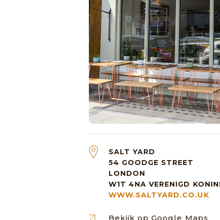
SALT YARD
54 GOODGE STREET
LONDON
W1T 4NA
VERENIGD KONIN
WWW.SALTYARD.CO.UK
Bekijk op Google Maps