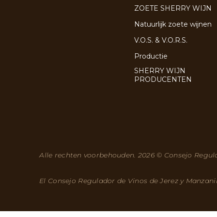
ZOETE SHERRY WIJN
Natuurlijk zoete wijnen
V.O.S. & V.O.R.S.
Productie
SHERRY WIJN
PRODUCENTEN
Alle rechten voorbehouden. 2026 © Consejo Regula
El Consejo Regulador de Vinos de Jerez y Manzani