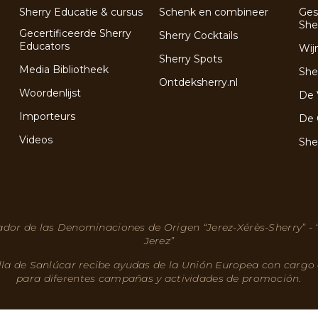
Sherry Educatie & cursus
Schenk en combineer
Ges
She
Gecertificeerde Sherry
Sherry Cocktails
Educators
Wij
Sherry Spots
Media Bibliotheek
She
Ontdeksherry.nl
Woordenlijst
De 
Importeurs
De 
Videos
She
dor de las Denominaciones de Origen “Jerez-Xérès-Sherry” -
Jerez”
lla de Sanlúcar recibe ayudas de la Unión Europea con cargo
para diferentes campañas y actividades de promoción.