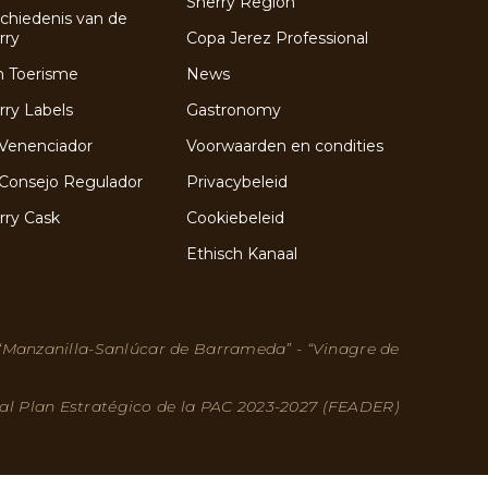
Sherry Region
chiedenis van de
rry
Copa Jerez Professional
n Toerisme
News
rry Labels
Gastronomy
Venenciador
Voorwaarden en condities
Consejo Regulador
Privacybeleid
rry Cask
Cookiebeleid
Ethisch Kanaal
 “Manzanilla-Sanlúcar de Barrameda” - “Vinagre de
 al Plan Estratégico de la PAC 2023-2027 (FEADER)