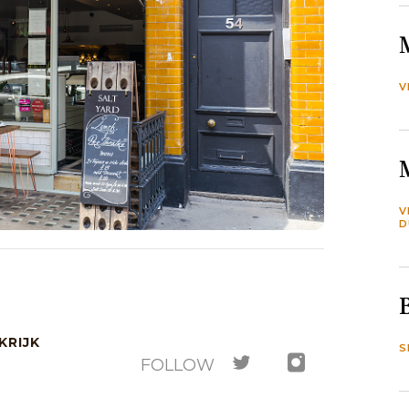
V
V
D
KRIJK
S
FOLLOW