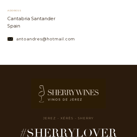
ADDRESS
Cantabria Santander
Spain
antoandres@hotmail.com
JEREZ - XÉRÈS - SHERRY
#SHERRYLOVER