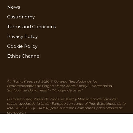
News
Gastronomy
Terms and Conditions
Privacy Policy
Cookie Policy
Ethics Channel
All Rights Reserved. 2026 © Consejo Regulador de las
Denominaciones de Origen “Jerez-Xérès-Sherry” - “Manzanilla-
Sanlúcar de Barrameda” - “Vinagre de Jerez”
El Consejo Regulador de Vinos de Jerez y Manzanilla de Sanlúcar
recibe ayudas de la Unión Europea con cargo al Plan Estratégico de la
PAC 2023-2027 (FEADER) para diferentes campañas y actividades de
promoción.