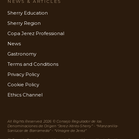
NEWS & ARTICLES
Sherry Education
Sherry Region
Copa Jerez Professional
News
Gastronomy
Terms and Conditions
Privacy Policy
Cookie Policy
Ethics Channel
All Rights Reserved. 2026 © Consejo Regulador de las
Denominaciones de Origen “Jerez-Xérès-Sherry” - “Manzanilla-
Sanlúcar de Barrameda” - “Vinagre de Jerez”