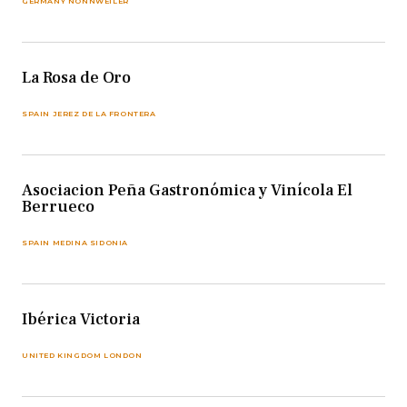
GERMANY NONNWEILER
La Rosa de Oro
SPAIN JEREZ DE LA FRONTERA
Asociacion Peña Gastronómica y Vinícola El
Berrueco
SPAIN MEDINA SIDONIA
Ibérica Victoria
UNITED KINGDOM LONDON