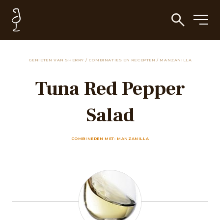
GENIETEN VAN SHERRY
/
COMBINATIES EN RECEPTEN
/
MANZANILLA
Tuna Red Pepper
Salad
COMBINEREN MET: MANZANILLA