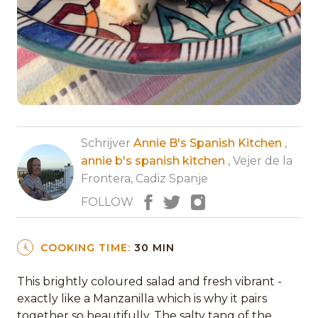
Schrijver
Annie B's Spanish Kitchen
,
annie b's spanish kitchen
, Vejer de la
Frontera, Cadiz Spanje
FOLLOW
COOKING TIME:
30 MIN
This brightly coloured salad and fresh vibrant -
exactly like a Manzanilla which is why it pairs
together so beautifully. The salty tang of the