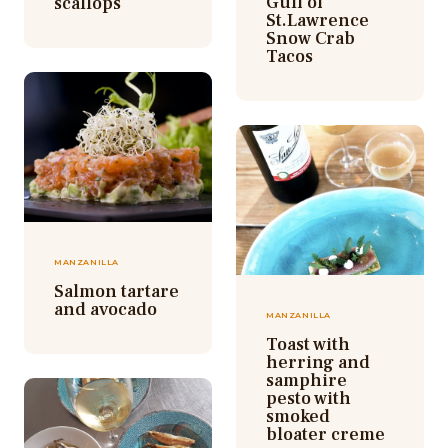
Gulf of
scallops
St.Lawrence
Snow Crab
Tacos
MANZANILLA
Salmon tartare
and avocado
MANZANILLA
Toast with
herring and
samphire
pesto with
smoked
bloater creme