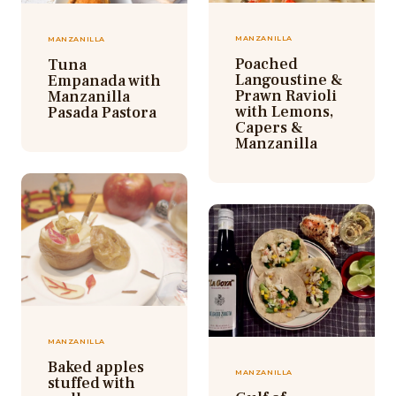
MANZANILLA
MANZANILLA
Poached
Tuna
Langoustine &
Empanada with
Prawn Ravioli
Manzanilla
with Lemons,
Pasada Pastora
Capers &
Manzanilla
MANZANILLA
Baked apples
MANZANILLA
stuffed with