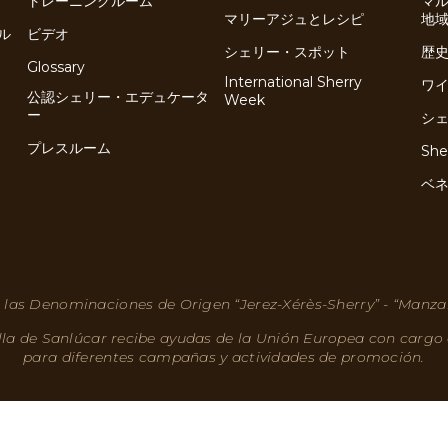
トレーニングルーム
マ
マリーアジュとレシピ
地
ル
ビデオ
シェリー・スポット
歴
Glossary
International Sherry
ワ
公認シェリー・エデュケータ
Week
ー
シ
プレスルーム
She
ベ
 las Denominaciones de Origen “Jerez-Xérès-Sherry” - “Manza
lla de Sanlúcar recibe ayudas de la Unión Europea con cargo
para diferentes campañas y actividades de promoción.