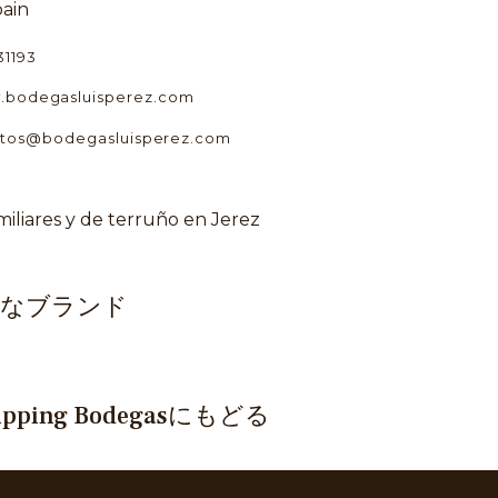
pain
31193
bodegasluisperez.com
tos@bodegasluisperez.com
miliares y de terruño en Jerez
的なブランド
ipping Bodegasにもどる