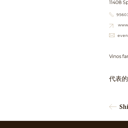
11408 S
9560
www.
even
Vinos fa
代表
Sh