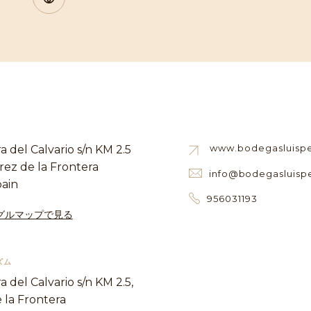
www.bodegasluisp
a del Calvario s/n KM 2.5
rez de la Frontera
info@bodegasluisp
pain
956031193
グルマップで見る
ズム
a del Calvario s/n KM 2.5,
 la Frontera