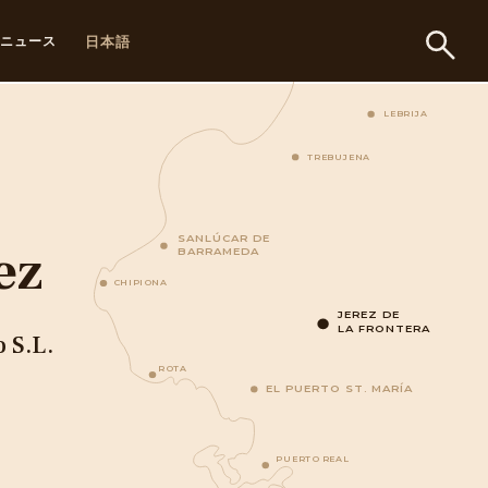
日本語
ニュース
LEBRIJA
TREBUJENA
SANLÚCAR DE
ez
BARRAMEDA
CHIPIONA
JEREZ DE
LA FRONTERA
 S.L.
ROTA
EL PUERTO ST. MARÍA
PUERTO REAL