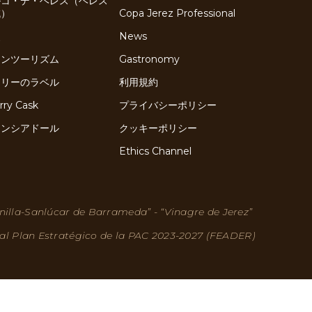
ルコ・デ・ヘレス（ヘレス
域）
Copa Jerez Professional
史
News
インツーリズム
Gastronomy
ェリーのラベル
利用規約
rry Cask
プライバシーポリシー
ネンシアドール
クッキーポリシー
Ethics Channel
nilla-Sanlúcar de Barrameda” - “Vinagre de Jerez”
 al Plan Estratégico de la PAC 2023-2027 (FEADER)