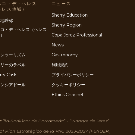
ルコ・デ・ヘレス
ニュース
ヘレス地域）
Sherry Education
産地呼称
Sherry Region
ルコ・デ・ヘレス（ヘレス
域）
Copa Jerez Professional
史
News
インツーリズム
Gastronomy
ェリーのラベル
利用規約
rry Cask
プライバシーポリシー
ネンシアドール
クッキーポリシー
Ethics Channel
nilla-Sanlúcar de Barrameda” - “Vinagre de Jerez”
 al Plan Estratégico de la PAC 2023-2027 (FEADER)