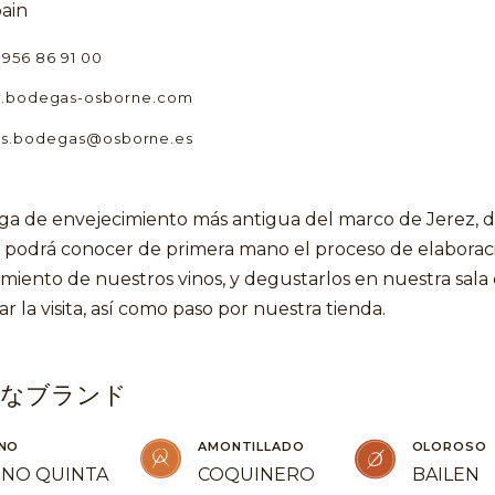
pain
956 86 91 00
.bodegas-osborne.com
tas.bodegas@osborne.es
ga de envejecimiento más antigua del marco de Jerez, 
e podrá conocer de primera mano el proceso de elaborac
miento de nuestros vinos, y degustarlos en nuestra sala 
zar la visita, así como paso por nuestra tienda.
的なブランド
INO
AMONTILLADO
OLOROSO
INO QUINTA
COQUINERO
BAILEN