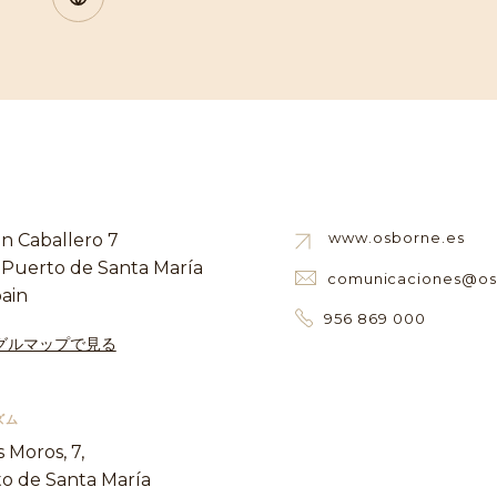
www.osborne.es
n Caballero 7
l Puerto de Santa María
comunicaciones@os
pain
956 869 000
グルマップで見る
ズム
s Moros, 7,
to de Santa María