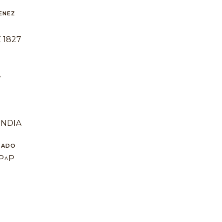
ENEZ
 1827
A
INDIA
TADO
P^P