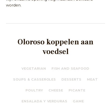
worden.
Oloroso koppelen aan
voedsel
VEGETARIAN
FISH AND SEAFOOD
SOUPS & CASSEROLES
DESSERTS
MEAT
POULTRY
CHEESE
PICANTE
ENSALADA Y VERDURAS
GAME