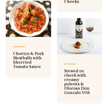
Cheeks
OLOROSO
Chorizo & Pork
Meatballs with
Sherried
OLOROSO
Tomato Sauce
Stewed ox
cheek with
creamy
polenta &
Oloroso Don
Gonzalo VOS