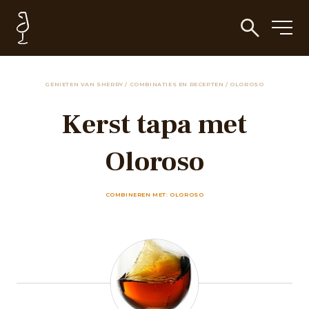
GENIETEN VAN SHERRY
/
COMBINATIES EN RECEPTEN
/
OLOROSO
Kerst tapa met
Oloroso
COMBINEREN MET: OLOROSO