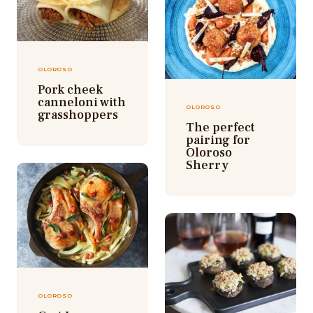
OLOROSO
Pork cheek
canneloni with
OLOROSO
grasshoppers
The perfect
pairing for
Oloroso
Sherry
OLOROSO