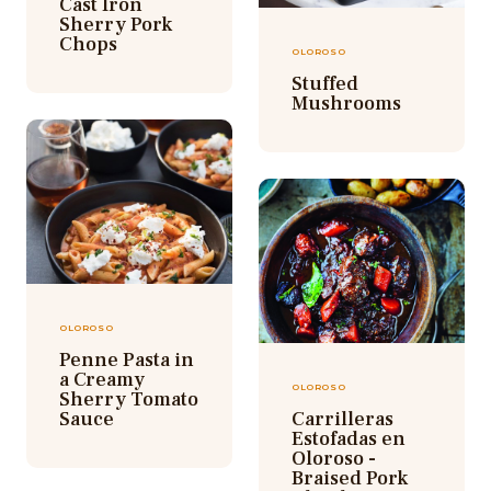
Cast Iron
Sherry Pork
Chops
OLOROSO
Stuffed
Mushrooms
OLOROSO
Penne Pasta in
a Creamy
OLOROSO
Sherry Tomato
Sauce
Carrilleras
Estofadas en
Oloroso -
Braised Pork