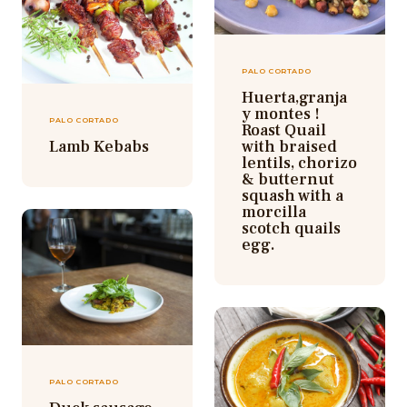
PALO CORTADO
Huerta,granja
y montes !
PALO CORTADO
Roast Quail
Lamb Kebabs
with braised
lentils, chorizo
& butternut
squash with a
morcilla
scotch quails
egg.
PALO CORTADO