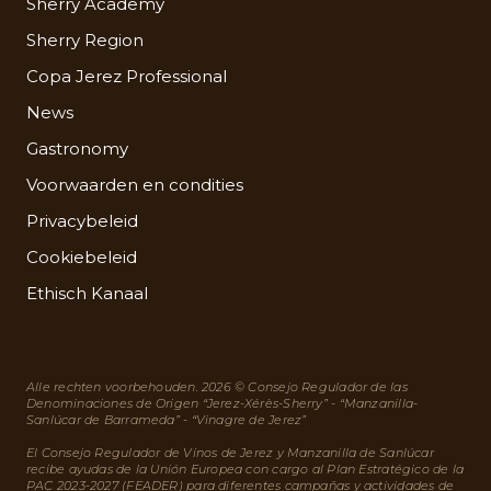
Sherry Academy
Sherry Region
Copa Jerez Professional
News
Gastronomy
Voorwaarden en condities
Privacybeleid
Cookiebeleid
Ethisch Kanaal
Alle rechten voorbehouden. 2026 © Consejo Regulador de las
Denominaciones de Origen “Jerez-Xérès-Sherry” - “Manzanilla-
Sanlúcar de Barrameda” - “Vinagre de Jerez”
El Consejo Regulador de Vinos de Jerez y Manzanilla de Sanlúcar
recibe ayudas de la Unión Europea con cargo al Plan Estratégico de la
PAC 2023-2027 (FEADER) para diferentes campañas y actividades de