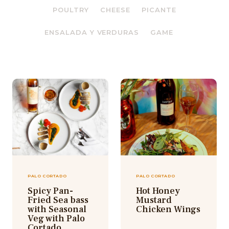
POULTRY
CHEESE
PICANTE
ENSALADA Y VERDURAS
GAME
PALO CORTADO
PALO CORTADO
Spicy Pan-
Hot Honey
Fried Sea bass
Mustard
with Seasonal
Chicken Wings
Veg with Palo
Cortado