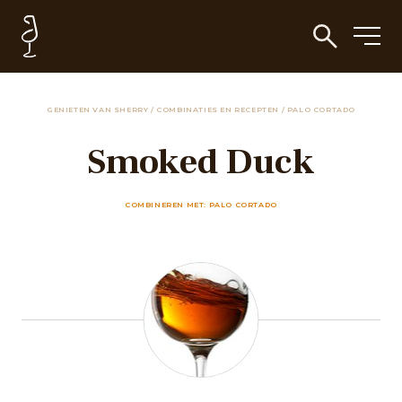
GENIETEN VAN SHERRY
/
COMBINATIES EN RECEPTEN
/
PALO CORTADO
Smoked Duck
COMBINEREN MET: PALO CORTADO