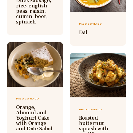
Duck sausage,
rice, english
peas, raisin,
cumin, beer,
spinach
PALO CORTADO
Dal
PALO CORTADO
Orange,
PALO CORTADO
Almond and
Yoghurt Cake
Roasted
with Orange
butternut
and Date Salad
squash with