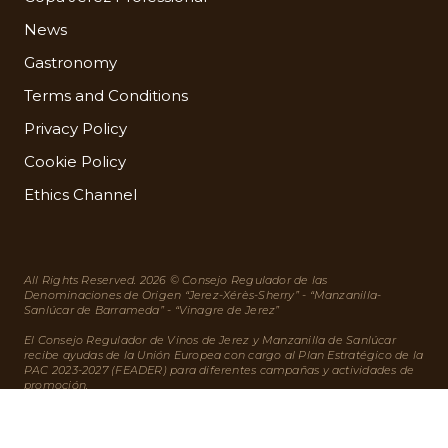
News
Gastronomy
Terms and Conditions
Privacy Policy
Cookie Policy
Ethics Channel
All Rights Reserved. 2026 © Consejo Regulador de las
Denominaciones de Origen “Jerez-Xérès-Sherry” - “Manzanilla-
Sanlúcar de Barrameda” - “Vinagre de Jerez”
El Consejo Regulador de Vinos de Jerez y Manzanilla de Sanlúcar
recibe ayudas de la Unión Europea con cargo al Plan Estratégico de la
PAC 2023-2027 (FEADER) para diferentes campañas y actividades de
promoción.