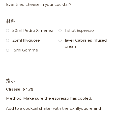
Ever tried cheese in your cocktail?
材料
50ml Pedro Ximenez
1 shot Espresso
25ml Illyquore
layer Cabrales infused
cream
15ml Gomme
指示
Cheese 'N' PX
Method: Make sure the espresso has cooled.
Add to a cocktail shaker with the px, illyquore and