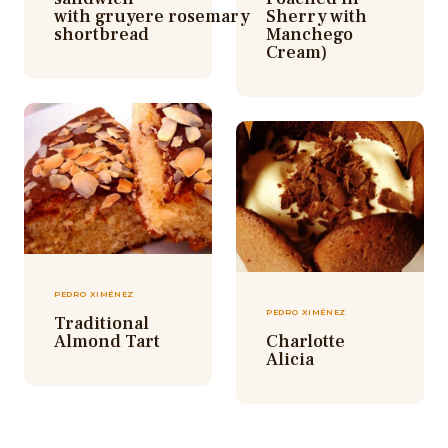
with gruyere rosemary
Sherry with
shortbread
Manchego
Cream)
PEDRO XIMÉNEZ
PEDRO XIMÉNEZ
Traditional
Almond Tart
Charlotte
Alicia