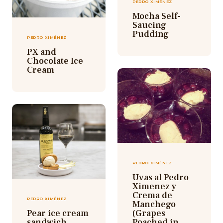
PEDRO XIMÉNEZ
Mocha Self-
Saucing
Pudding
PEDRO XIMÉNEZ
PX and
Chocolate Ice
Cream
PEDRO XIMÉNEZ
Uvas al Pedro
Ximenez y
Crema de
PEDRO XIMÉNEZ
Manchego
Pear ice cream
(Grapes
sandwich
Poached in