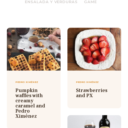
ENSALADA Y VERDURAS
GAME
PEDRO XIMÉNEZ
PEDRO XIMÉNEZ
Pumpkin
Strawberries
waffles with
and PX
creamy
caramel and
Pedro
Ximénez