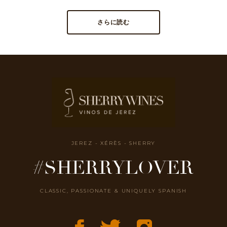
さらに読む
JEREZ - XÉRÈS - SHERRY
#SHERRYLOVER
CLASSIC, PASSIONATE & UNIQUELY SPANISH