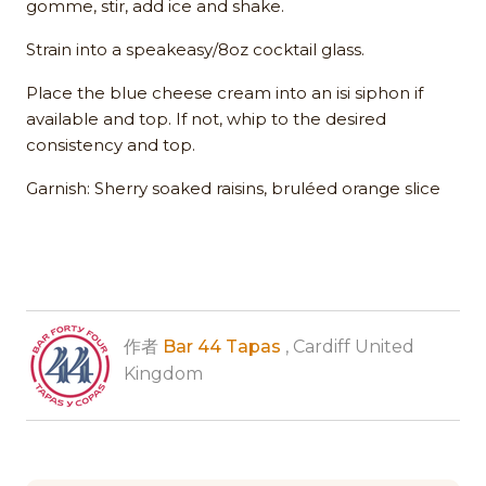
gomme, stir, add ice and shake.
Strain into a speakeasy/8oz cocktail glass.
Place the blue cheese cream into an isi siphon if
available and top. If not, whip to the desired
consistency and top.
Garnish: Sherry soaked raisins, bruléed orange slice
作者
Bar 44 Tapas
, Cardiff United
Kingdom