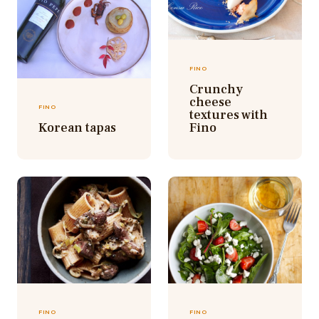
FINO
Crunchy
cheese
FINO
textures with
Korean tapas
Fino
FINO
FINO