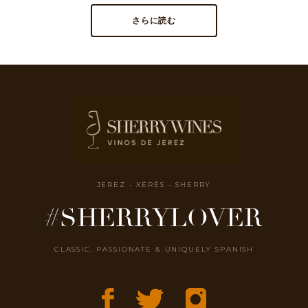
さらに読む
JEREZ - XÉRÈS - SHERRY
#SHERRYLOVER
CLASSIC, PASSIONATE & UNIQUELY SPANISH