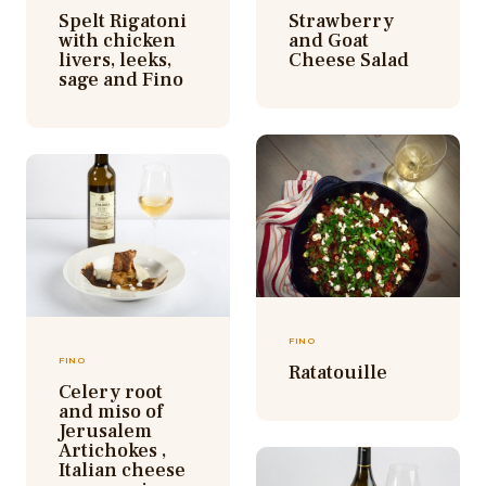
Spelt Rigatoni
Strawberry
with chicken
and Goat
livers, leeks,
Cheese Salad
sage and Fino
FINO
FINO
Ratatouille
Celery root
and miso of
Jerusalem
Artichokes ,
Italian cheese