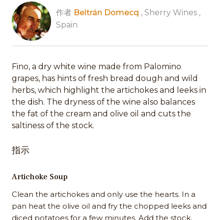
作者
Beltrán Domecq
, Sherry Wines ,
Spain
Fino, a dry white wine made from Palomino
grapes, has hints of fresh bread dough and wild
herbs, which highlight the artichokes and leeks in
the dish. The dryness of the wine also balances
the fat of the cream and olive oil and cuts the
saltiness of the stock.
指示
Artichoke Soup
Clean the artichokes and only use the hearts. In a
pan heat the olive oil and fry the chopped leeks and
diced potatoes for a few minutes. Add the stock,