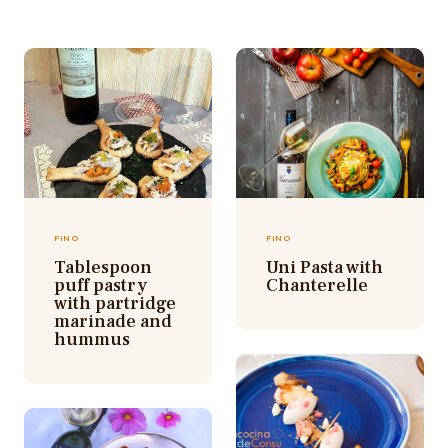
FINO
FINO
Tablespoon
Uni Pasta with
puff pastry
Chanterelle
with partridge
marinade and
hummus