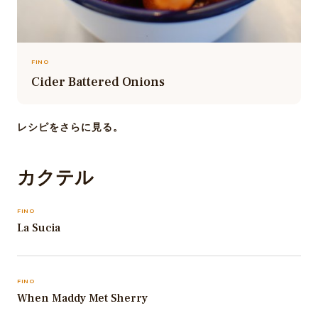
FINO
Cider Battered Onions
レシピをさらに見る。
カクテル
FINO
La Sucia
FINO
When Maddy Met Sherry