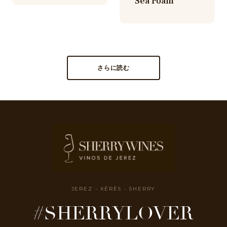
Sea Foam
さらに読む
JEREZ - XÉRÈS - SHERRY
#SHERRYLOVER