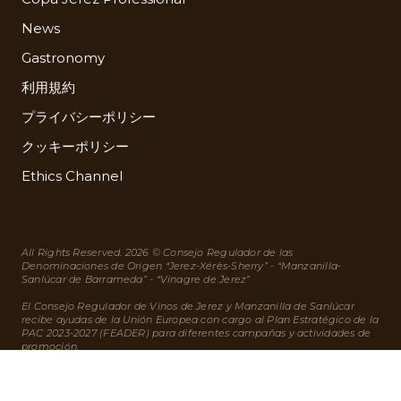
News
Gastronomy
利用規約
プライバシーポリシー
クッキーポリシー
Ethics Channel
All Rights Reserved. 2026 © Consejo Regulador de las
Denominaciones de Origen “Jerez-Xérès-Sherry” - “Manzanilla-
Sanlúcar de Barrameda” - “Vinagre de Jerez”
El Consejo Regulador de Vinos de Jerez y Manzanilla de Sanlúcar
recibe ayudas de la Unión Europea con cargo al Plan Estratégico de la
PAC 2023-2027 (FEADER) para diferentes campañas y actividades de
promoción.