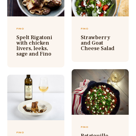
FINO
FINO
Spelt Rigatoni
Strawberry
with chicken
and Goat
livers, leeks,
Cheese Salad
sage and Fino
FINO
FINO
Ratatouille