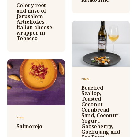
Celery root
and miso of
Jerusalem
Artichokes ,
Italian cheese
wrapper in
Tobacco
FINO
Beached
Scallop,
Toasted
Coconut
Cornbread
Sand, Coconut
FINO
Yogurt,
Salmorejo
Gooseberry,
Gochujang and