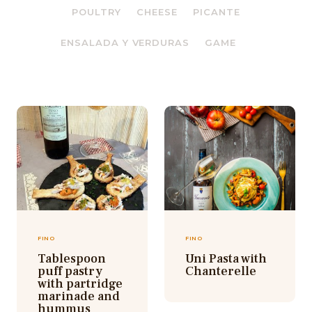
POULTRY
CHEESE
PICANTE
ENSALADA Y VERDURAS
GAME
FINO
FINO
Tablespoon
Uni Pasta with
puff pastry
Chanterelle
with partridge
marinade and
hummus