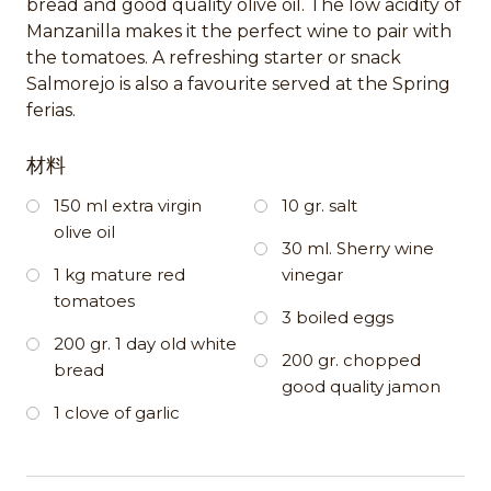
bread and good quality olive oil. The low acidity of
Manzanilla makes it the perfect wine to pair with
the tomatoes. A refreshing starter or snack
Salmorejo is also a favourite served at the Spring
ferias.
材料
150 ml extra virgin
10 gr. salt
olive oil
30 ml. Sherry wine
1 kg mature red
vinegar
tomatoes
3 boiled eggs
200 gr. 1 day old white
200 gr. chopped
bread
good quality jamon
1 clove of garlic