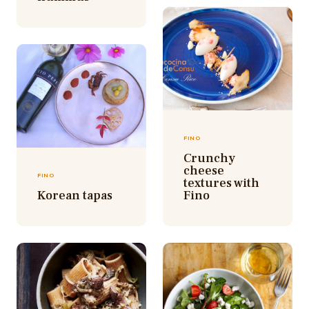
FINO
Crunchy
cheese
FINO
textures with
Korean tapas
Fino