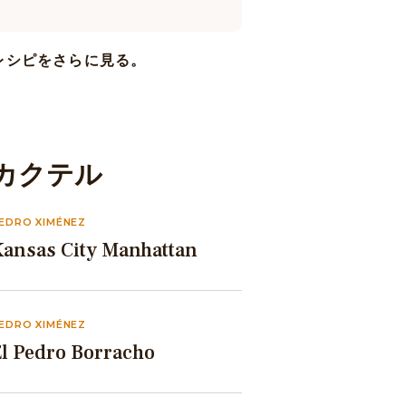
レシピをさらに見る。
カクテル
EDRO XIMÉNEZ
Kansas City Manhattan
EDRO XIMÉNEZ
El Pedro Borracho