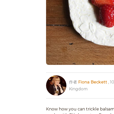
作者
Fiona Beckett
, 1
Kingdom
Know how you can trickle balsamic