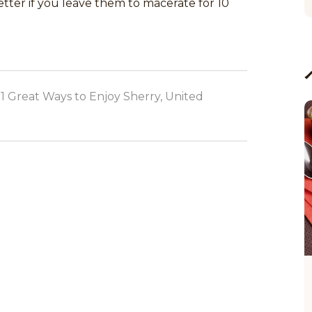
tter if you leave them to macerate for 10
01 Great Ways to Enjoy Sherry, United