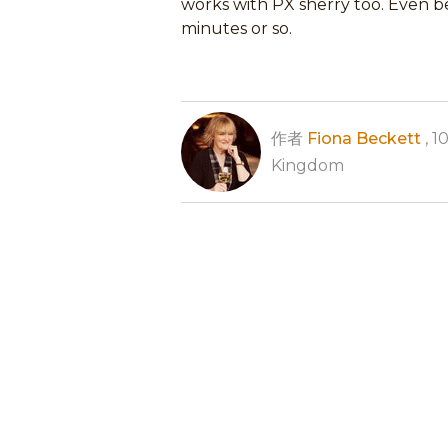
works with PX sherry too. Even be
minutes or so.
作者
Fiona Beckett
, 1
Kingdom