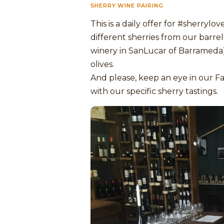
SHERRY WINE PAIRING
This is a daily offer for #sherrylov
different sherries from our barre
winery in SanLucar of Barrameda) 
olives.
And please, keep an eye in our F
with our specific sherry tastings.