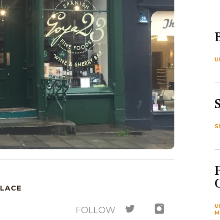
U
S
PLACE
U
FOLLOW
M