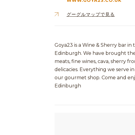
WWW.GOYA23.CO.UK
グーグルマップで見る
Goya23 is a Wine & Sherry bar in 
Edinburgh. We have brought the b
meats, fine wines, cava, sherry f
delicacies. Everything we serve in
our gourmet shop. Come and enjoy 
Edinburgh