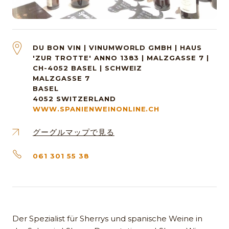
DU BON VIN | VINUMWORLD GMBH | HAUS
'ZUR TROTTE' ANNO 1383 | MALZGASSE 7 |
CH-4052 BASEL | SCHWEIZ
MALZGASSE 7
BASEL
4052
SWITZERLAND
WWW.SPANIENWEINONLINE.CH
グーグルマップで見る
061 301 55 38
Der Spezialist für Sherrys und spanische Weine in