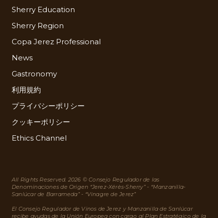
Sherry Education
Sherry Region
Copa Jerez Professional
News
Gastronomy
利用規約
プライバシーポリシー
クッキーポリシー
Ethics Channel
All Rights Reserved. 2026 © Consejo Regulador de las
Denominaciones de Origen “Jerez-Xérès-Sherry” - “Manzanilla-
Sanlúcar de Barrameda” - “Vinagre de Jerez”
El Consejo Regulador de Vinos de Jerez y Manzanilla de Sanlúcar
recibe ayudas de la Unión Europea con cargo al Plan Estratégico de la