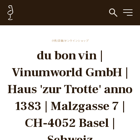
小売/店舗/オンラインショップ
du bon vin |
Vinumworld GmbH |
Haus 'zur Trotte' anno
1383 | Malzgasse 7 |
CH-4052 Basel |
Schweiz