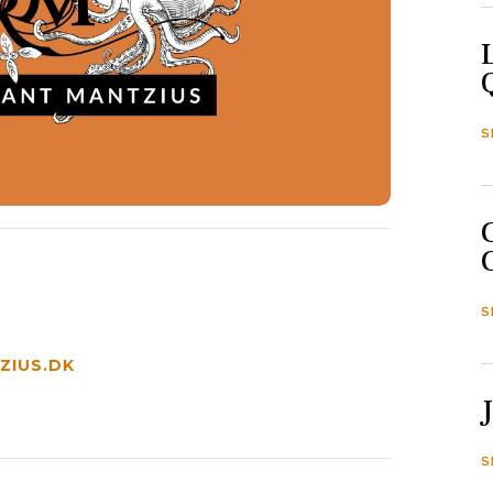
S
S
IUS.DK
S