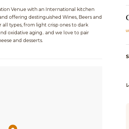
ation Venue with an International kitchen
and offering destinguished Wines, Beers and
r all types, from light crisp ones to dark
U
nd oxidative aging.. and we love to pair
heese and desserts.
S