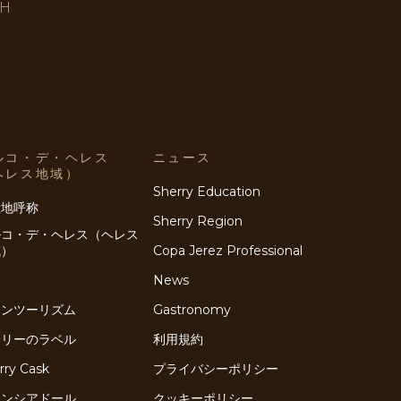
SH
ルコ・デ・ヘレス
ニュース
ヘレス地域）
Sherry Education
産地呼称
Sherry Region
ルコ・デ・ヘレス（ヘレス
域）
Copa Jerez Professional
史
News
インツーリズム
Gastronomy
ェリーのラベル
利用規約
rry Cask
プライバシーポリシー
ネンシアドール
クッキーポリシー