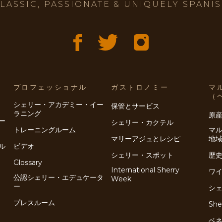
LASSIC, PASSIONATE & UNIQUELY SPANI
プロフェッショナル
ガストロノミー
マ
（
シェリー・アカデミー・イー
保管とサービス
ラニング
原
ー
シェリー・カクテル
トレーニングルーム
マ
マリーアジュとレシピ
地
ル
ビデオ
シェリー・スポット
歴
Glossary
International Sherry
ワ
公認シェリー・エデュケータ
Week
ー
シ
プレスルーム
She
ベ