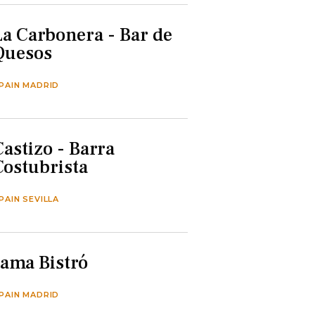
La Carbonera - Bar de
Quesos
PAIN MADRID
Castizo - Barra
Costubrista
PAIN SEVILLA
Jama Bistró
PAIN MADRID