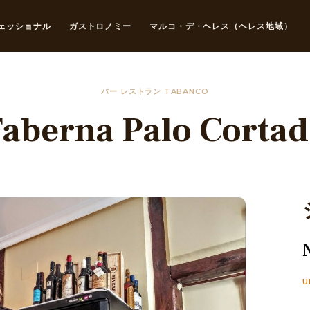
ェッショナル
ガストロノミー
マルコ・デ・ヘレス（ヘレス地域）
バー レストラン TABANCO
aberna Palo Corta
U