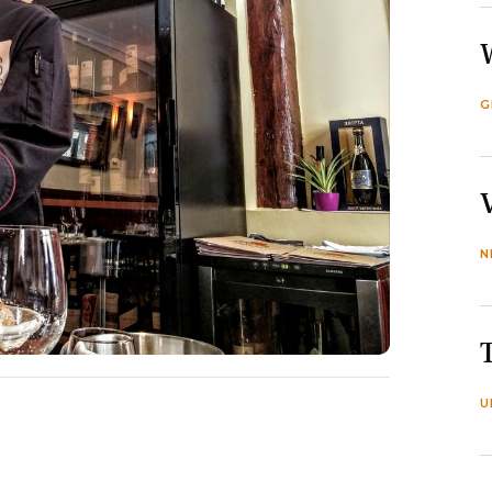
G
N
U