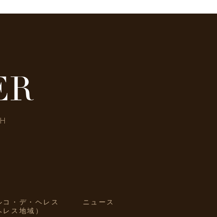
ER
SH
ルコ・デ・ヘレス
ニュース
ヘレス地域）