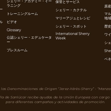
シェリー・アカデミー・イー
保管とサービス
ラニング
原
ー
シェリー・カクテル
トレーニングルーム
マ
マリーアジュとレシピ
地
ル
ビデオ
シェリー・スポット
歴
Glossary
International Sherry
ワ
公認シェリー・エデュケータ
Week
ー
シ
プレスルーム
She
ベ
 las Denominaciones de Origen “Jerez-Xérès-Sherry” - “Manza
lla de Sanlúcar recibe ayudas de la Unión Europea con cargo
para diferentes campañas y actividades de promoción.