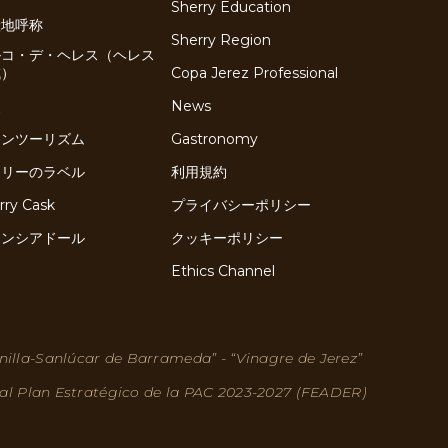
Sherry Education
産地呼称
Sherry Region
ルコ・デ・ヘレス（ヘレス
域）
Copa Jerez Professional
史
News
インツーリズム
Gastronomy
ェリーのラベル
利用規約
rry Cask
プライバシーポリシー
ネンシアドール
クッキーポリシー
Ethics Channel
nilla-Sanlúcar de Barrameda” - “Vinagre de Jerez”
 al Plan Estratégico de la PAC 2023-2027 (FEADER)